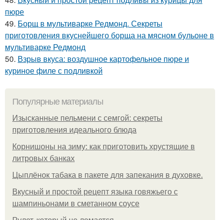
пюре
49.
Борщ в мультиварке Редмонд. Секреты
приготовления вкуснейшего борща на мясном бульоне в
мультиварке Редмонд
50.
Взрыв вкуса: воздушное картофельное пюре и
куриное филе с подливкой
Популярные материалы
Изысканные пельмени с семгой: секреты
приготовления идеального блюда
Корнишоны на зиму: как приготовить хрустящие в
литровых банках
Цыплёнок табака в пакете для запекания в духовке.
Вкусный и простой рецепт языка говяжьего с
шампиньонами в сметанном соусе