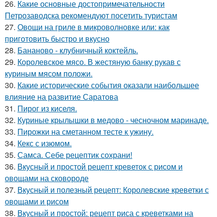
26.
Какие основные достопримечательности
Петрозаводска рекомендуют посетить туристам
27.
Овощи на гриле в микроволновке или: как
приготовить быстро и вкусно
28.
Бананово - клубничный коктейль.
29.
Королевское мясо. В жестяную банку рукав с
куриным мясом положи.
30.
Какие исторические события оказали наибольшее
влияние на развитие Саратова
31.
Пирог из киселя.
32.
Куриные крылышки в медово - чесночном маринаде.
33.
Пирожки на сметанном тесте к ужину.
34.
Кекс с изюмом.
35.
Самса. Себе рецептик сохрани!
36.
Вкусный и простой рецепт креветок с рисом и
овощами на сковороде
37.
Вкусный и полезный рецепт: Королевские креветки с
овощами и рисом
38.
Вкусный и простой: рецепт риса с креветками на