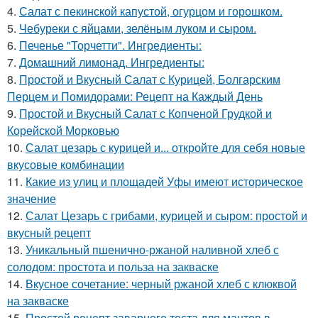
4.
Салат с пекинской капустой, огурцом и горошком.
5.
Чебуреки с яйцами, зелёным луком и сыром.
6.
Печенье "Торчетти". Ингредиенты:
7.
Домашний лимонад. Ингредиенты:
8.
Простой и Вкусный Салат с Курицей, Болгарским
Перцем и Помидорами: Рецепт на Каждый День
9.
Простой и Вкусный Салат с Копченой Грудкой и
Корейской Морковью
10.
Салат цезарь с курицей и... откройте для себя новые
вкусовые комбинации
11.
Какие из улиц и площадей Уфы имеют историческое
значение
12.
Салат Цезарь с грибами, курицей и сыром: простой и
вкусный рецепт
13.
Уникальный пшенично-ржаной наливной хлеб с
солодом: простота и польза на закваске
14.
Вкусное сочетание: черный ржаной хлеб с клюквой
на закваске
15.
Простой рецепт заварного теста для мантов в