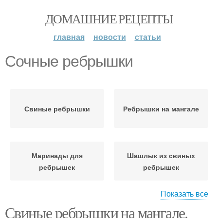
ДОМАШНИЕ РЕЦЕПТЫ
главная
новости
статьи
Сочные ребрышки
Свиные ребрышки
Ребрышки на мангале
Маринады для
Шашлык из свиных
ребрышек
ребрышек
Показать все
Свиные ребрышки на мангале.
Маринад для свиных
Ребрышки в духовке