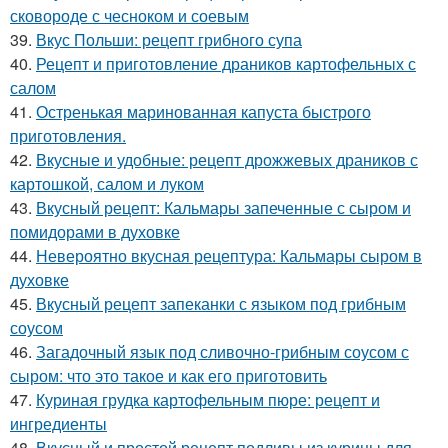
сковороде с чесноком и соевым
39.
Вкус Польши: рецепт грибного супа
40.
Рецепт и приготовление драников картофельных с
салом
41.
Остренькая маринованная капуста быстрого
приготовления.
42.
Вкусные и удобные: рецепт дрожжевых драников с
картошкой, салом и луком
43.
Вкусный рецепт: Кальмары запеченные с сыром и
помидорами в духовке
44.
Невероятно вкусная рецептура: Кальмары сыром в
духовке
45.
Вкусный рецепт запеканки с языком под грибным
соусом
46.
Загадочный язык под сливочно-грибным соусом с
сыром: что это такое и как его приготовить
47.
Куриная грудка картофельным пюре: рецепт и
ингредиенты
48.
Вкусный и простой рецепт подливы из курицы для