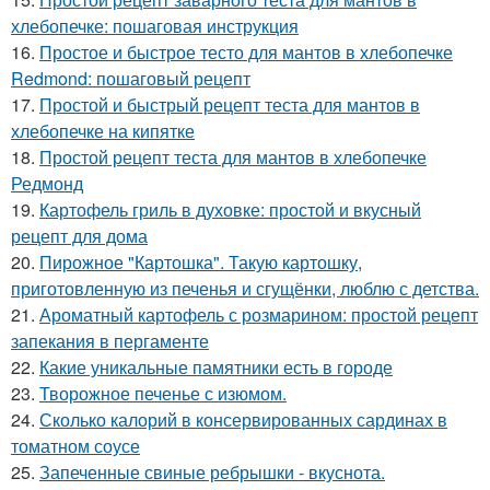
хлебопечке: пошаговая инструкция
16.
Простое и быстрое тесто для мантов в хлебопечке
Redmond: пошаговый рецепт
17.
Простой и быстрый рецепт теста для мантов в
хлебопечке на кипятке
18.
Простой рецепт теста для мантов в хлебопечке
Редмонд
19.
Картофель гриль в духовке: простой и вкусный
рецепт для дома
20.
Пирожное "Картошка". Такую картошку,
приготовленную из печенья и сгущёнки, люблю с детства.
21.
Ароматный картофель с розмарином: простой рецепт
запекания в пергаменте
22.
Какие уникальные памятники есть в городе
23.
Творожное печенье с изюмом.
24.
Сколько калорий в консервированных сардинах в
томатном соусе
25.
Запеченные свиные ребрышки - вкуснота.