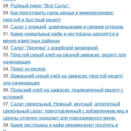
28.
Рыбный пирог "Все Сыты".
29.
Как приготовить гриль овощи в микроволновке:
простой и быстрый рецепт
30.
Салат с курицей, шампиньонами и свежим огурцом.
31.
Какие уникальные кафе и рестораны находятся в
менее известных районах
32.
Салат "Лисичка" с корейской морковкой.
33.
Простой серый хлеб на ржаной закваске: рецепт для
начинающих
34.
Пирог из киселя.
35.
Домашний серый хлеб на закваске: простой рецепт
для начинающих
36.
Польский хлеб на закваске: традиционный рецепт с
историей
37.
Салат свекольный. Нежный, вкусный, аппетитный
свекольный салат, приготовленный с добавлением яиц и
свеклы отлично подходит для повседневного меню.
38.
Какие рестораны и кафе рекомендуют посетить в