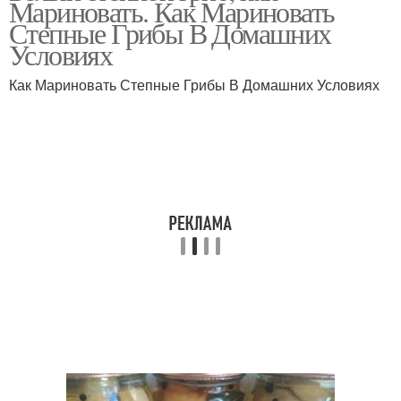
Мариновать. Как Мариновать
стерилизации
Степные Грибы В Домашних
Условиях
Как Мариновать Степные Грибы В Домашних Условиях
Гриб на зиму
Грибы с зеленью