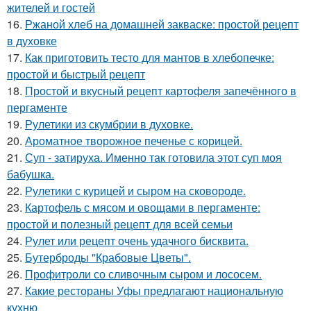
жителей и гостей
16.
Ржаной хлеб на домашней закваске: простой рецепт
в духовке
17.
Как приготовить тесто для мантов в хлебопечке:
простой и быстрый рецепт
18.
Простой и вкусный рецепт картофеля запечённого в
пергаменте
19.
Рулетики из скумбрии в духовке.
20.
Ароматное творожное печенье с корицей.
21.
Суп - затируха. Именно так готовила этот суп моя
бабушка.
22.
Рулетики с курицей и сыром на сковороде.
23.
Картофель с мясом и овощами в пергаменте:
простой и полезный рецепт для всей семьи
24.
Рулет или рецепт очень удачного бисквита.
25.
Бутерброды "Крабовые Цветы".
26.
Профитроли со сливочным сыром и лососем.
27.
Какие рестораны Уфы предлагают национальную
кухню