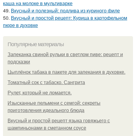
каша на молоке в мультиварке
49.
Вкусный и полезный: подлива из куриного филе
50.
Вкусный и простой рецепт: Курица в картофельном
пюре в духовке
Популярные материалы
Запеканка свиной рульки в светлом пиве: рецепт и
подсказки
Цыплёнок табака в пакете для запекания в духовке.
Томатный сок с табаско. Сангрита
Рулет, который не ломается.
Изысканные пельмени с семгой: секреты
приготовления идеального блюда
Вкусный и простой рецепт языка говяжьего с
шампиньонами в сметанном соусе