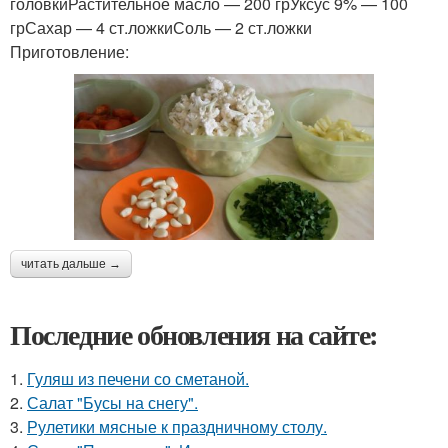
головкиРастительное масло — 200 грУксус 9% — 100
грСахар — 4 ст.ложкиСоль — 2 ст.ложки
Приготовление:
читать дальше →
Последние обновления на сайте:
1.
Гуляш из печени со сметаной.
2.
Салат "Бусы на снегу".
3.
Рулетики мясные к праздничному столу.