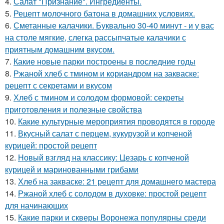
4.
Салат "Признание". Ингредиенты.
5.
Рецепт молочного батона в домашних условиях.
6.
Сметанные калачики. Буквально 30-40 минут - и у вас
на столе мягкие, слегка рассыпчатые калачики с
приятным домашним вкусом.
7.
Какие новые парки построены в последние годы
8.
Ржаной хлеб с тмином и кориандром на закваске:
рецепт с секретами и вкусом
9.
Хлеб с тмином и солодом формовой: секреты
приготовления и полезные свойства
10.
Какие культурные мероприятия проводятся в городе
11.
Вкусный салат с перцем, кукурузой и копченой
курицей: простой рецепт
12.
Новый взгляд на классику: Цезарь с копченой
курицей и маринованными грибами
13.
Хлеб на закваске: 21 рецепт для домашнего мастера
14.
Ржаной хлеб с солодом в духовке: простой рецепт
для начинающих
15.
Какие парки и скверы Воронежа популярны среди