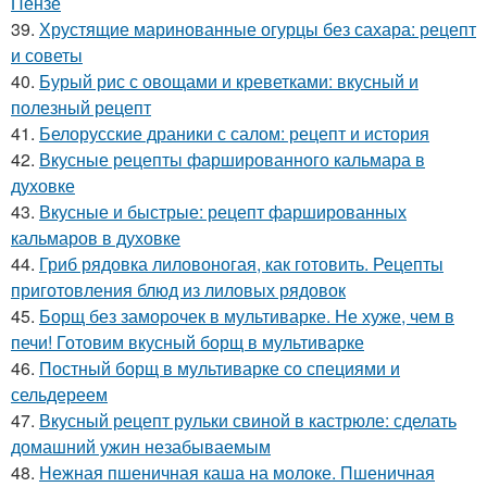
Пензе
39.
Хрустящие маринованные огурцы без сахара: рецепт
и советы
40.
Бурый рис с овощами и креветками: вкусный и
полезный рецепт
41.
Белорусские драники с салом: рецепт и история
42.
Вкусные рецепты фаршированного кальмара в
духовке
43.
Вкусные и быстрые: рецепт фаршированных
кальмаров в духовке
44.
Гриб рядовка лиловоногая, как готовить. Рецепты
приготовления блюд из лиловых рядовок
45.
Борщ без заморочек в мультиварке. Не хуже, чем в
печи! Готовим вкусный борщ в мультиварке
46.
Постный борщ в мультиварке со специями и
сельдереем
47.
Вкусный рецепт рульки свиной в кастрюле: сделать
домашний ужин незабываемым
48.
Нежная пшеничная каша на молоке. Пшеничная