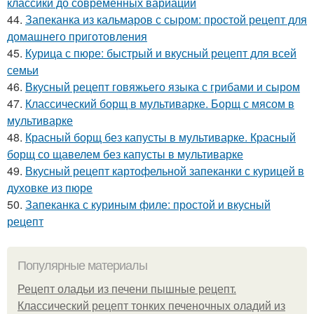
классики до современных вариаций
44.
Запеканка из кальмаров с сыром: простой рецепт для
домашнего приготовления
45.
Курица с пюре: быстрый и вкусный рецепт для всей
семьи
46.
Вкусный рецепт говяжьего языка с грибами и сыром
47.
Классический борщ в мультиварке. Борщ с мясом в
мультиварке
48.
Красный борщ без капусты в мультиварке. Красный
борщ со щавелем без капусты в мультиварке
49.
Вкусный рецепт картофельной запеканки с курицей в
духовке из пюре
50.
Запеканка с куриным филе: простой и вкусный
рецепт
Популярные материалы
Рецепт оладьи из печени пышные рецепт.
Классический рецепт тонких печеночных оладий из