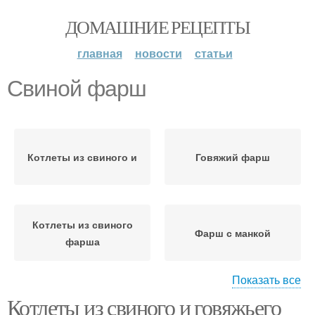
ДОМАШНИЕ РЕЦЕПТЫ
главная
новости
статьи
Свиной фарш
Котлеты из свиного и
Говяжий фарш
Котлеты из свиного
Фарш с манкой
фарша
Показать все
Котлеты из свиного и говяжьего
Котлеты из фарша
Фарш в духовке