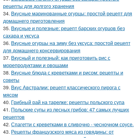
рецепты для долгого хранения
34.
Вкусные маринованные огурцы: простой рецепт для
домашнего приготовления
35.
Вкусные и полезные: рецепт барских огурцов без
сахара и уксуса
36.
Вкусные огурцы на зиму без уксуса: простой рецепт
для домашнего консервирования
37.
Вкусный и полезный: как приготовить рис с
морепродуктами и овощами
38.
Вкусные блюда с креветками и рисом: рецепты и
советы
39.
Вкус Австралии: рецепт классического пирога с
мясом
40.
Грибный рай на тарелке: рецепты польского супа
41.
Польские супы из лесных грибов: 47 самых лучших
рецептов
42.
Спагетти с креветками в сливочно - чесночном соусе.
43.
Рецепты французского мяса из говядины: от