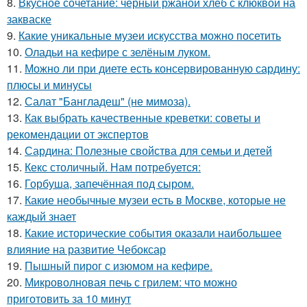
8.
Вкусное сочетание: черный ржаной хлеб с клюквой на
закваске
9.
Какие уникальные музеи искусства можно посетить
10.
Оладьи на кефире с зелёным луком.
11.
Можно ли при диете есть консервированную сардину:
плюсы и минусы
12.
Салат "Бангладеш" (не мимоза).
13.
Как выбрать качественные креветки: советы и
рекомендации от экспертов
14.
Сардина: Полезные свойства для семьи и детей
15.
Кекс столичный. Нам потребуется:
16.
Горбуша, запечённая под сыром.
17.
Какие необычные музеи есть в Москве, которые не
каждый знает
18.
Какие исторические события оказали наибольшее
влияние на развитие Чебоксар
19.
Пышный пирог с изюмом на кефире.
20.
Микроволновая печь с грилем: что можно
приготовить за 10 минут