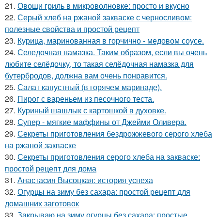
21.
Овощи гриль в микроволновке: просто и вкусно
22.
Серый хлеб на ржаной закваске с черносливом:
полезные свойства и простой рецепт
23.
Курица, маринованная в горчично - медовом соусе.
24.
Селедочная намазка. Таким образом, если вы очень
любите селёдочку, то такая селёдочная намазка для
бутербродов, должна вам очень понравится.
25.
Салат капустный (в горячем маринаде).
26.
Пирог с вареньем из песочного теста.
27.
Куриный шашлык с картошкой в духовке.
28.
Супер - мягкие маффины от Джейми Оливера.
29.
Секреты приготовления бездрожжевого серого хлеба
на ржаной закваске
30.
Секреты приготовления серого хлеба на закваске:
простой рецепт для дома
31.
Анастасия Высоцкая: история успеха
32.
Огурцы на зиму без сахара: простой рецепт для
домашних заготовок
33.
Закрываю на зиму огурцы без сахара: простые