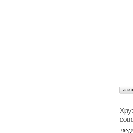
читат
Хру
сов
Введ