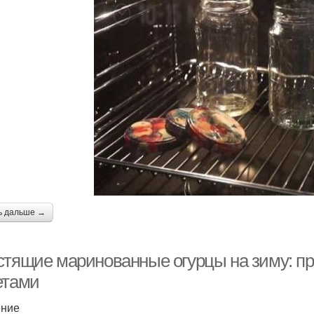
ь дальше →
стящие маринованные огурцы на зиму: пр
етами
ение