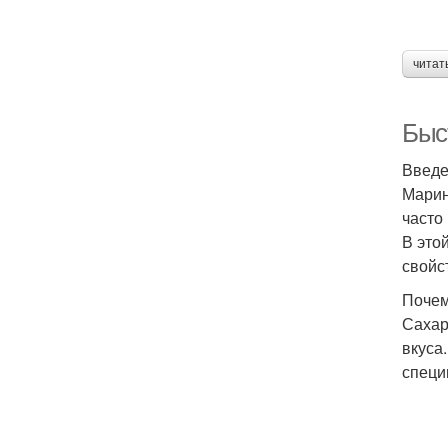
читат
Быс
Введ
Марин
часто
В это
свойст
Почем
Сахар
вкуса
специ