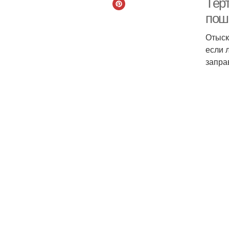
Тер
пош
Отыск
если 
запра