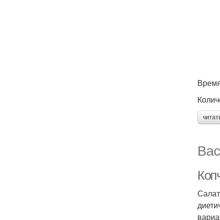
Время
Колич
читат
Вас
Коп
Салат
диети
вариа