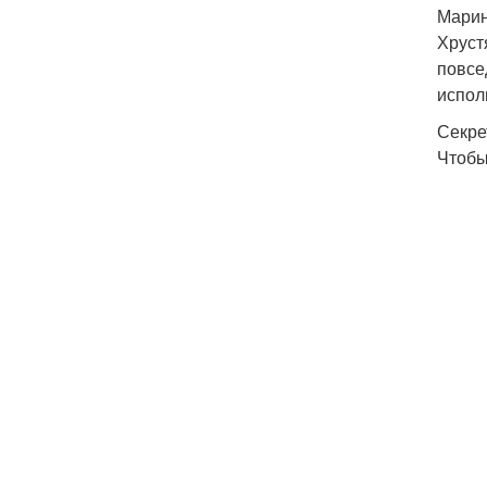
Марин
Хруст
повсе
испол
Секре
Чтобы