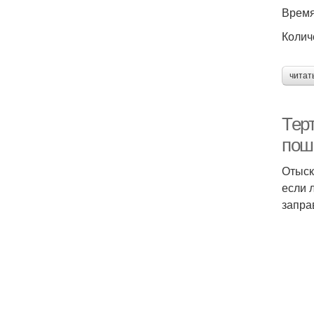
Время
Колич
читат
Тер
пош
Отыск
если 
запра