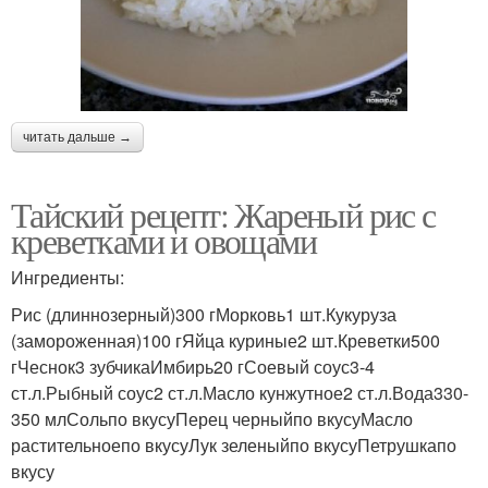
читать дальше →
Тайский рецепт: Жареный рис с
креветками и овощами
Ингредиенты:
Рис (длиннозерный)300 гМорковь1 шт.Кукуруза
(замороженная)100 гЯйца куриные2 шт.Креветки500
гЧеснок3 зубчикаИмбирь20 гСоевый соус3-4
ст.л.Рыбный соус2 ст.л.Масло кунжутное2 ст.л.Вода330-
350 млСольпо вкусуПерец черныйпо вкусуМасло
растительноепо вкусуЛук зеленыйпо вкусуПетрушкапо
вкусу