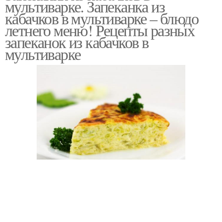
мультиварке. Запеканка из
мультиварке
кабачков в мультиварке – блюдо
летнего меню! Рецепты разных
запеканок из кабачков в
мультиварке
Вкусная запеканка
Запеканка с сыром
Диетическая запеканка
Кабачки в духовке
Фаршированные
Кабачки с фаршем
кабачки
Кабачки с куриным
Кабачки с курицей
фаршем