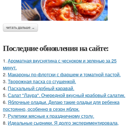
читать дальше →
Последние обновления на сайте:
1.
Ароматная вкуснятина с чесноком и зеленью за 25
минут.
2.
Макароны по-флотски с фаршем и томатной пастой.
3.
Творожная пасха со сгущенкой.
4.
Пасхальный сдобный каравай.
5.
Салат "Лаура". Очередной вкусный крабовый салатик.
6.
Яблочные оладьи. Делаю такие оладьи для ребенка
постоянно, особенно в сезон яблок.
7.
Рулетики мясные к праздничному столу.
8.
Идеальные сырники. Я долго экспериментировала,