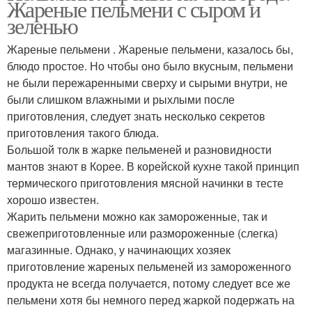
Жареные пельмени с сыром и
зеленью
Жареные пельмени . Жареные пельмени, казалось бы,
Пельмени с
блюдо простое. Но чтобы оно было вкусным, пельмени
Пельмени со сметаной
шампиньонами
не были пережаренными сверху и сырыми внутри, не
были слишком влажными и рыхлыми после
приготовления, следует знать несколько секретов
приготовления такого блюда.
Пельмени с сушеными
Пельмени в остром
Большой толк в жарке пельменей и разновидности
грибами
соусе
мантов знают в Корее. В корейской кухне такой принцип
термического приготовления мясной начинки в тесте
хорошо известен.
Жарить пельмени можно как замороженные, так и
свежеприготовленные или размороженные (слегка)
магазинные. Однако, у начинающих хозяек
приготовление жареных пельменей из замороженного
продукта не всегда получается, потому следует все же
пельмени хотя бы немного перед жаркой подержать на