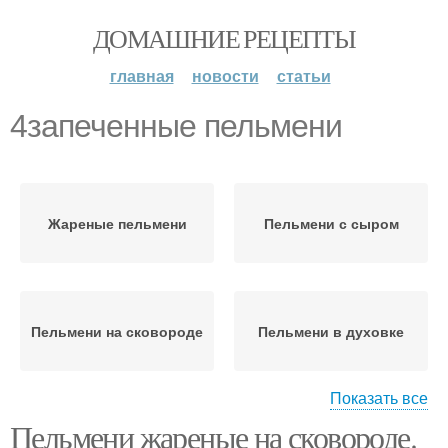
ДОМАШНИЕ РЕЦЕПТЫ
главная
новости
статьи
4запеченные пельмени
Жареные пельмени
Пельмени с сыром
Пельмени на сковороде
Пельмени в духовке
Показать все
Пельмени жареные на сковороде.
Пельмени с луком
Пельмени в горшочках