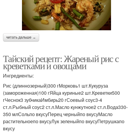
читать дальше →
Тайский рецепт: Жареный рис с
креветками и овощами
Ингредиенты:
Рис (длиннозерный)300 гМорковь1 шт.Кукуруза
(замороженная)100 гЯйца куриные2 шт.Креветки500
гЧеснок3 зубчикаИмбирь20 гСоевый соус3-4
ст.л.Рыбный соус2 ст.л.Масло кунжутное2 ст.л.Вода330-
350 млСольпо вкусуПерец черныйпо вкусуМасло
растительноепо вкусуЛук зеленыйпо вкусуПетрушкапо
вкусу