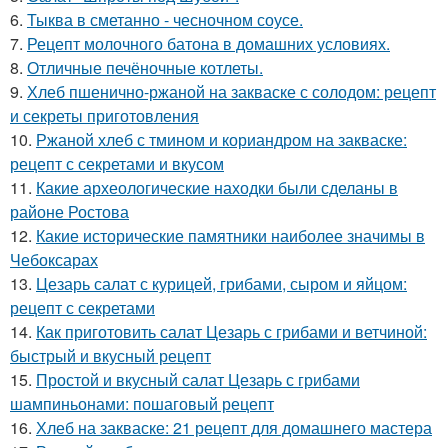
6.
Тыква в сметанно - чесночном соусе.
7.
Рецепт молочного батона в домашних условиях.
8.
Отличные печёночные котлеты.
9.
Хлеб пшенично-ржаной на закваске с солодом: рецепт
и секреты приготовления
10.
Ржаной хлеб с тмином и кориандром на закваске:
рецепт с секретами и вкусом
11.
Какие археологические находки были сделаны в
районе Ростова
12.
Какие исторические памятники наиболее значимы в
Чебоксарах
13.
Цезарь салат с курицей, грибами, сыром и яйцом:
рецепт с секретами
14.
Как приготовить салат Цезарь с грибами и ветчиной:
быстрый и вкусный рецепт
15.
Простой и вкусный салат Цезарь с грибами
шампиньонами: пошаговый рецепт
16.
Хлеб на закваске: 21 рецепт для домашнего мастера