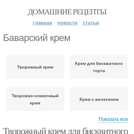
ДОМАШНИЕ РЕЦЕПТЫ
главная
новости
статьи
Баварский крем
Крем для бисквитного
Творожный крем
торта
Творожно-сливочный
Крем с желатином
крем
Показать все
Творожный крем для бисквитного
Сметанный крем
Крем для торта