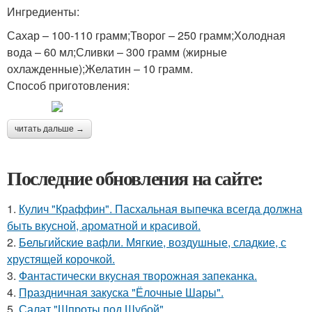
Ингредиенты:
Сахар – 100-110 грамм;Творог – 250 грамм;Холодная
вода – 60 мл;Сливки – 300 грамм (жирные
охлажденные);Желатин – 10 грамм.
Способ приготовления:
читать дальше →
Последние обновления на сайте:
1.
Кулич "Краффин". Пасхальная выпечка всегда должна
быть вкусной, ароматной и красивой.
2.
Бельгийские вафли. Мягкие, воздушные, сладкие, с
хрустящей корочкой.
3.
Фантастически вкусная творожная запеканка.
4.
Праздничная закуска "Ёлочные Шары".
5.
Салат "Шпроты под Шубой".