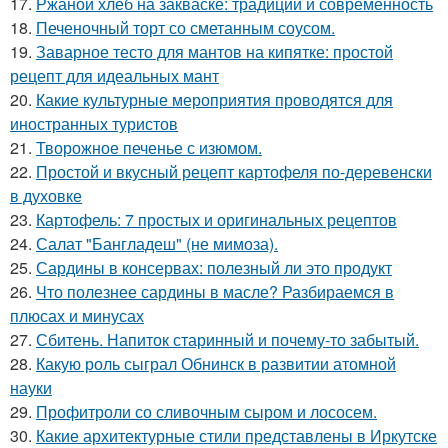
17.
Ржаной хлеб на закваске: традиции и современность
18.
Печеночный торт со сметанным соусом.
19.
Заварное тесто для мантов на кипятке: простой
рецепт для идеальных мант
20.
Какие культурные мероприятия проводятся для
иностранных туристов
21.
Творожное печенье с изюмом.
22.
Простой и вкусный рецепт картофеля по-деревенски
в духовке
23.
Картофель: 7 простых и оригинальных рецептов
24.
Салат "Бангладеш" (не мимоза).
25.
Сардины в консервах: полезный ли это продукт
26.
Что полезнее сардины в масле? Разбираемся в
плюсах и минусах
27.
Сбитень. Напиток старинный и почему-то забытый.
28.
Какую роль сыграл Обнинск в развитии атомной
науки
29.
Профитроли со сливочным сыром и лососем.
30.
Какие архитектурные стили представлены в Иркутске