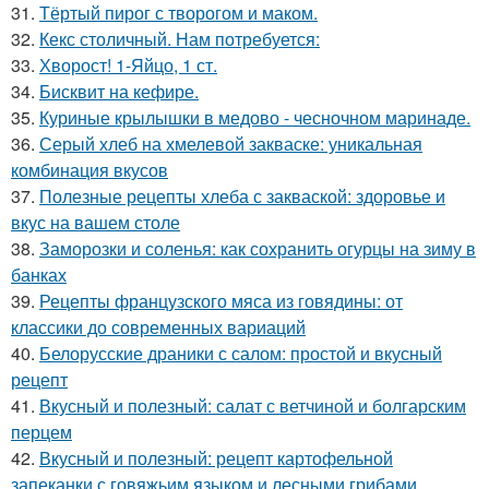
31.
Тёртый пирог с творогом и маком.
32.
Кекс столичный. Нам потребуется:
33.
Хворост! 1-Яйцо, 1 ст.
34.
Бисквит на кефире.
35.
Куриные крылышки в медово - чесночном маринаде.
36.
Серый хлеб на хмелевой закваске: уникальная
комбинация вкусов
37.
Полезные рецепты хлеба с закваской: здоровье и
вкус на вашем столе
38.
Заморозки и соленья: как сохранить огурцы на зиму в
банках
39.
Рецепты французского мяса из говядины: от
классики до современных вариаций
40.
Белорусские драники с салом: простой и вкусный
рецепт
41.
Вкусный и полезный: салат с ветчиной и болгарским
перцем
42.
Вкусный и полезный: рецепт картофельной
запеканки с говяжьим языком и лесными грибами