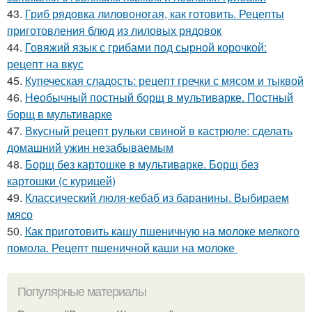
43.
Гриб рядовка лиловоногая, как готовить. Рецепты
приготовления блюд из лиловых рядовок
44.
Говяжий язык с грибами под сырной корочкой:
рецепт на вкус
45.
Купеческая сладость: рецепт гречки с мясом и тыквой
46.
Необычный постный борщ в мультиварке. Постный
борщ в мультиварке
47.
Вкусный рецепт рульки свиной в кастрюле: сделать
домашний ужин незабываемым
48.
Борщ без картошке в мультиварке. Борщ без
картошки (с курицей)
49.
Классический люля-кебаб из баранины. Выбираем
мясо
50.
Как приготовить кашу пшеничную на молоке мелкого
помола. Рецепт пшеничной каши на молоке
Популярные материалы