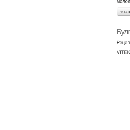
молод
читат
Булг
Рецеп
VITEK