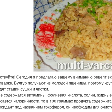
ствуйте! Сегодня я предлагаю вашему вниманию рецепт вку
иварке. Булгур получают из молодой пшеницы, поэтому кру
дят стадии сушки и чистки.
пе содержатся витамины, фолиевая кислота, холин, жирные к
асается калорийности, то в 100 граммах продукта содержитс
ксидант под названием токоферол, он необходим для очист