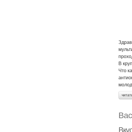
Здрав
мульт
прохо
В кру
Что к
антио
молод
читат
Вас
Вкус