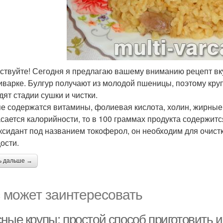
ствуйте! Сегодня я предлагаю вашему вниманию рецепт вку
иварке. Булгур получают из молодой пшеницы, поэтому кру
дят стадии сушки и чистки.
пе содержатся витамины, фолиевая кислота, холин, жирные к
асается калорийности, то в 100 граммах продукта содержитс
ксидант под названием токоферол, он необходим для очист
ости.
ь дальше →
 может заинтересовать
ные крупы: простой способ приготовить и