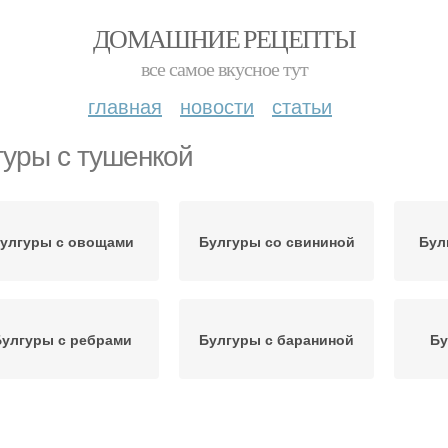
ДОМАШНИЕ РЕЦЕПТЫ
все самое вкусное тут
главная
новости
статьи
гуры с тушенкой
улгуры с овощами
Булгуры со свининой
Бул
улгуры с ребрами
Булгуры с бараниной
Бу
Булгуры с
Булгуры с грибами
К