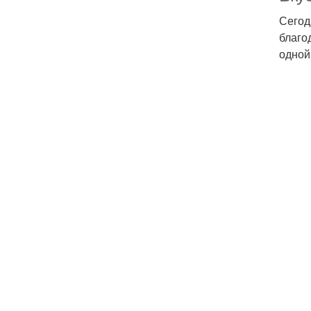
Сегод
благо
одной