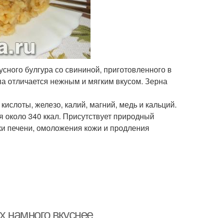
сного булгура со свининой, приготовленного в
па отличается нежным и мягким вкусом. Зерна
ислоты, железо, калий, магний, медь и кальций.
я около 340 ккал. Присутствует природный
ки печени, омоложения кожи и продления
х намного вкуснее