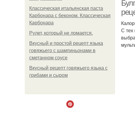
Булг
Классическая итальянская паста
рец
Карбонара с беконом. Классическая
Калор
Карбонара
С тех
Рулет, который не ломается.
выбра
Вкусный и простой рецепт языка
мульт
говяжьего с шампиньонами в
сметанном соусе
Вкусный рецепт говяжьего языка с
грибами и сыром