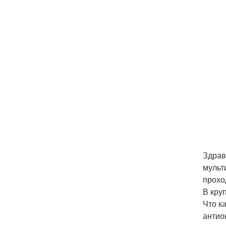
Здрав
мульт
прохо
В кру
Что к
антио