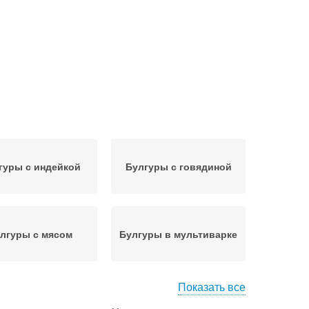
гуры с индейкой
Булгуры с говядиной
лгуры с мясом
Булгуры в мультиварке
Показать все
аша из булгура
Булгуры с помидорами