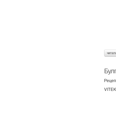
читат
Булг
Рецеп
VITEK