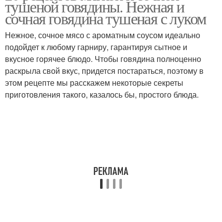
тушеной говядины. Нежная и
сочная говядина тушеная с луком
Нежное, сочное мясо с ароматным соусом идеально
Говядина в томатном
Говядина с
подойдет к любому гарниру, гарантируя сытное и
соусе
шампиньонами
вкусное горячее блюдо. Чтобы говядина полноценно
раскрыла свой вкус, придется постараться, поэтому в
этом рецепте мы расскажем некоторые секреты
приготовления такого, казалось бы, простого блюда.
Говядина с
Говядина со сметаной
черносливом
Блюда из говядины