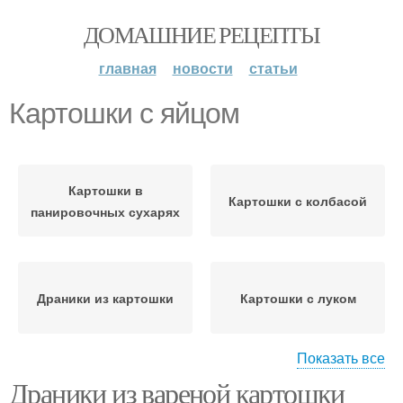
ДОМАШНИЕ РЕЦЕПТЫ
главная
новости
статьи
Картошки с яйцом
Картошки в
Картошки с колбасой
панировочных сухарях
Драники из картошки
Картошки с луком
Показать все
Драники из вареной картошки
Оладушки без яиц
Картошки с фаршем