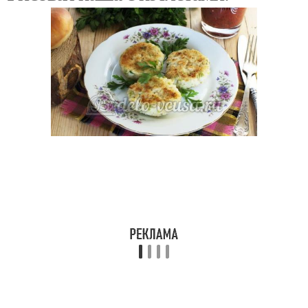
каши
Рулет из рисовой каши
Каши с персиком
Каша на молоке
Рис с котлетами