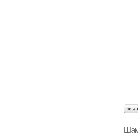
читат
Шам