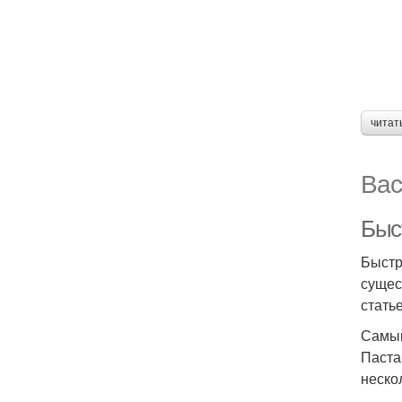
читат
Вас
Быс
Быстр
сущес
стать
Самый
Паста
неско