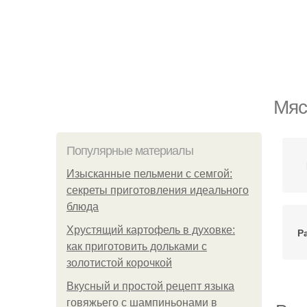
Мяс
Популярные материалы
Изысканные пельмени с семгой:
секреты приготовления идеального
блюда
Хрустящий картофель в духовке:
Р
как приготовить дольками с
золотистой корочкой
Вкусный и простой рецепт языка
говяжьего с шампиньонами в