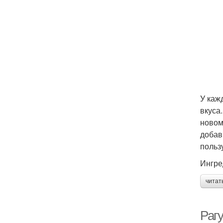
У каж
вкуса
новом
добав
польз
Ингре
читат
Рагу