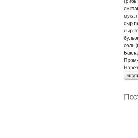
грибы
сметан
мука 
сыр п
сыр т
бульо
соль (
Бакла
Промы
Нарез
читат
Пос