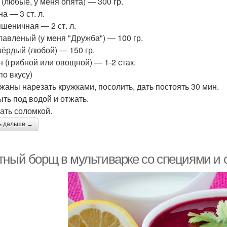
 (любые, у меня опята) — 300 гр.
а — 3 ст. л.
пшеничная — 2 ст. л.
лавленый (у меня "Дружба") — 100 гр.
вёрдый (любой) — 150 гр.
н (грибной или овощной) — 1-2 стак.
по вкусу)
жаны нарезать кружками, посолить, дать постоять 30 мин.
ть под водой и отжать.
ать соломкой.
ь дальше →
тный борщ в мультиварке со специями и