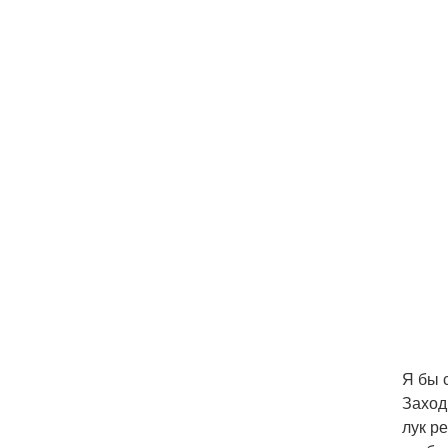
Я бы 
Заход
лук р