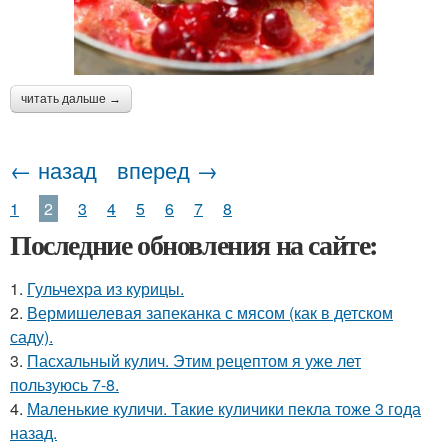
читать дальше →
← назад
вперед →
1
2
3
4
5
6
7
8
Последние обновления на сайте:
1.
Гульчехра из курицы.
2.
Вермишелевая запеканка с мясом (как в детском
саду).
3.
Пасхальный кулич. Этим рецептом я уже лет
пользуюсь 7-8.
4.
Маленькие куличи. Такие куличики пекла тоже 3 года
назад.