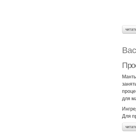
читат
Вас
Про
Манты
занят
проце
для м
Ингре
Для п
читат