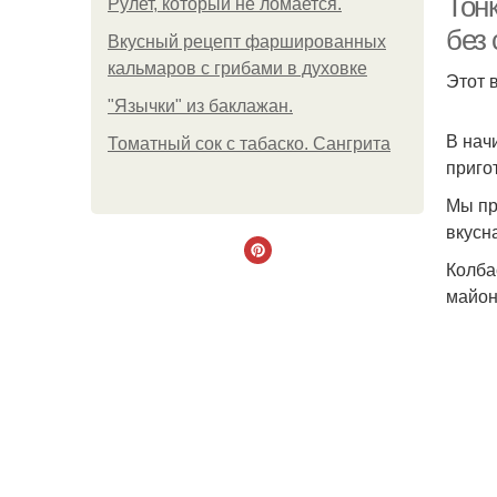
Тонк
Рулет, который не ломается.
без
Вкусный рецепт фаршированных
кальмаров с грибами в духовке
Этот 
"Язычки" из баклажан.
В нач
Томатный сок с табаско. Сангрита
приго
Мы пр
вкусн
Колба
майон