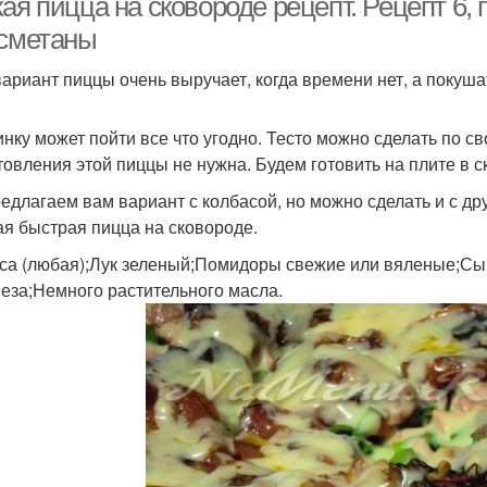
ая пицца на сковороде рецепт. Рецепт 6,
 сметаны
вариант пиццы очень выручает, когда времени нет, а покуша
инку может пойти все что угодно. Тесто можно сделать по св
товления этой пиццы не нужна. Будем готовить на плите в с
едлагаем вам вариант с колбасой, но можно сделать и с дру
ая быстрая пицца на сковороде.
са (любая);Лук зеленый;Помидоры свежие или вяленые;Сыр;1
еза;Немного растительного масла.