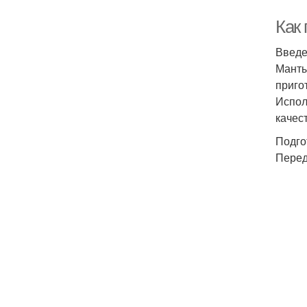
Как 
Введ
Манты
приго
Испол
качест
Подго
Перед