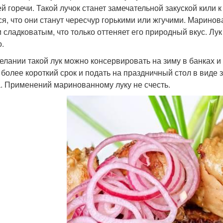
й горечи. Такой лучок станет замечательной закуской кили к
ся, что они станут чересчур горькими или жгучими. Маринов
и сладковатым, что только оттеняет его природный вкус. Лук 
о.
елании такой лук можно консервировать на зиму в банках и
а более короткий срок и подать на праздничный стол в виде
. Применений маринованному луку не счесть.