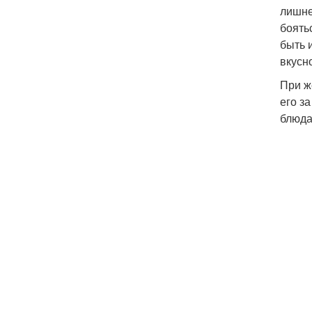
лишне
боять
быть 
вкусн
При ж
его з
блюда