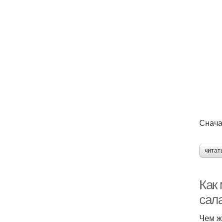
Снача
читат
Как 
сал
Чем ж