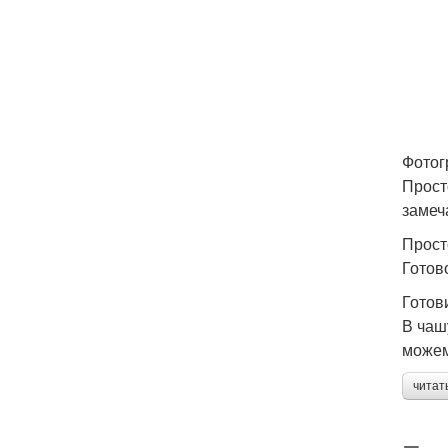
Фотог
Прост
замеч
Прост
Готов
Готов
В чаш
можем
читат