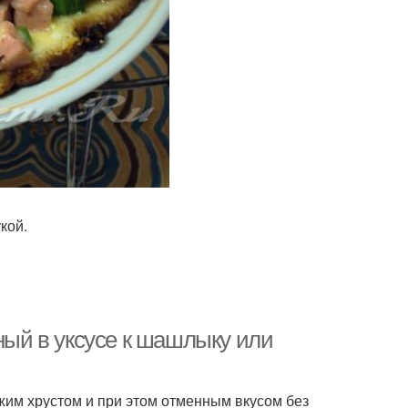
кой.
нный в уксусе к шашлыку или
жим хрустом и при этом отменным вкусом без