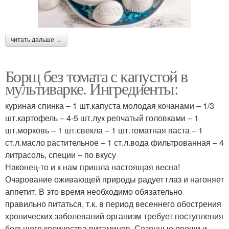
читать дальше →
Борщ без томата с капустой в
мультиварке. Ингредиенты:
куриная спинка – 1 шт.капуста молодая кочанами – 1/3
шт.картофель – 4-5 шт.лук репчатый головками – 1
шт.морковь – 1 шт.свекла – 1 шт.томатная паста – 1
ст.л.масло растительное – 1 ст.л.вода фильтрованная – 4
литрасоль, специи – по вкусу
Наконец-то и к нам пришла настоящая весна!
Очарование оживающей природы радует глаз и нагоняет
аппетит. В это время необходимо обязательно
правильно питаться, т.к. в период весеннего обострения
хронических заболеваний организм требует поступления
большого количества витаминов. Сезонные овощи и