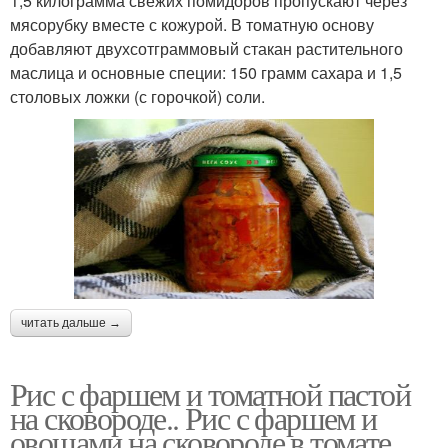
1,5 килограмма свежих помидоров пропускают через
мясорубку вместе с кожурой. В томатную основу
добавляют двухсотграммовый стакан растительного
маслица и основные специи: 150 грамм сахара и 1,5
столовых ложки (с горочкой) соли.
читать дальше →
Рис с фаршем и томатной пастой
на сковороде.. Рис с фаршем и
овощами на сковороде в томате