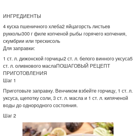
ИНГРЕДИЕНТЫ
Салат с
консервированной
Рыбный салат
4 куска пшеничного хлеба2 яйцагорсть листьев
рыбой
рукколы300 г филе копченой рыбы горячего копчения,
скумбрии или трескисоль
Для заправки:
1 ст. л. дижонской горчицы2 ст. л. белого винного уксуса5
Салат из печени
Салат из консервы
ст. л. оливкового маслаПОШАГОВЫЙ РЕЦЕПТ
ПРИГОТОВЛЕНИЯ
Шаг 1
Приготовьте заправку. Венчиком взбейте горчицу, 1 ст. л.
Теплый салат
Салат с лососем
уксуса, щепотку соли, 3 ст. л. масла и 1 ст. л. кипяченой
воды до однородного состояния.
Шаг 2
Зеленый салат
Салат с форелью