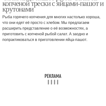
копченой трески с яйцами-пашот и
крутонами
Рыба горячего копчения для многих настолько хороша,
Салат с малосольной
что они едят её просто с хлебом. Мы предлагаем
Салат из шпината
семгой
расширить представление о её возможностях, а
приготовить с копченой рыбой салат. А заодно и
попрактиковаться в приготовлении яйца-пашот.
Салат с яйцами
Слоеный салат
Салат из семги
Салат с яйцом
Салаты с рыбными
Простые салаты
консервами