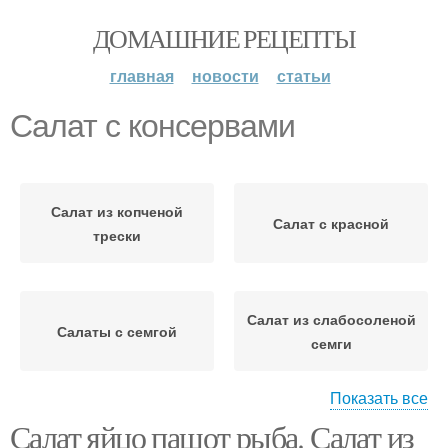
ДОМАШНИЕ РЕЦЕПТЫ
главная
новости
статьи
Салат с консервами
Салат из копченой
Салат с красной
трески
Салат из слабосоленой
Салаты с семгой
семги
Показать все
Салат яйцо пашот рыба. Салат из
Салат с семгой
Овощной салат