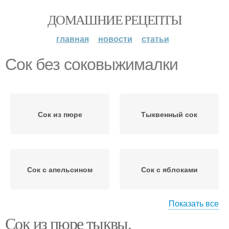
ДОМАШНИЕ РЕЦЕПТЫ
главная
новости
статьи
Сок без соковыжималки
Сок из пюре
Тыквенный сок
Сок с апельсином
Сок с яблоками
Показать все
Сок из пюре тыквы.
Тыквенно-яблочный
Сок на зиму