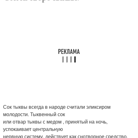
сок
Сок в соковарке
Сок из тыквы
Сок в банке
Сок тыквы всегда в народе считали эликсиром
молодости. Тыквенный сок
или отвар тыквы с медом , принятый на ночь,
успокаивает центральную
нервную систему, действует как снотворное средство.