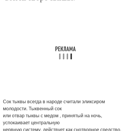
Сок из тыквы
Сок в банке
Сок без соковыжималки
Сок тыквы всегда в народе считали эликсиром
молодости. Тыквенный сок
или отвар тыквы с медом , принятый на ночь,
успокаивает центральную
нервную систему, действует как снотворное средство.