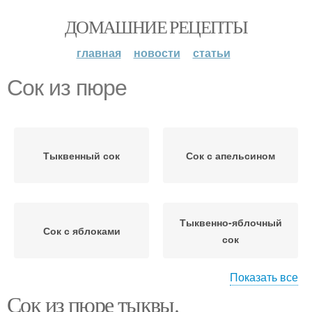
ДОМАШНИЕ РЕЦЕПТЫ
главная
новости
статьи
Сок из пюре
Тыквенный сок
Сок с апельсином
Тыквенно-яблочный
Сок с яблоками
сок
Показать все
Сок из пюре тыквы.
Сок на зиму
Сок в соковарке