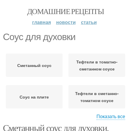
ДОМАШНИЕ РЕЦЕПТЫ
главная
новости
статьи
Соус для духовки
Тефтели в томатно-
Сметанный соус
сметанном соусе
Тефтели в сметанно-
Соус на плите
томатном соусе
Показать все
Сметанный соус для духовки.
Шарики в сметанном
Тефтели в духовке