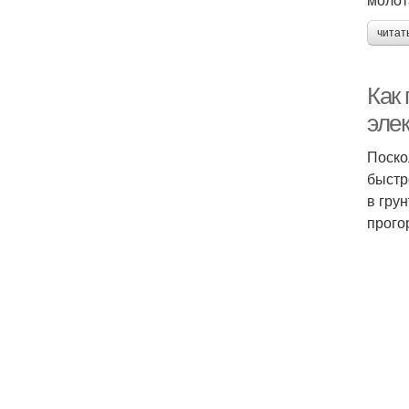
читат
Как
элек
Поско
быстр
в гру
прого