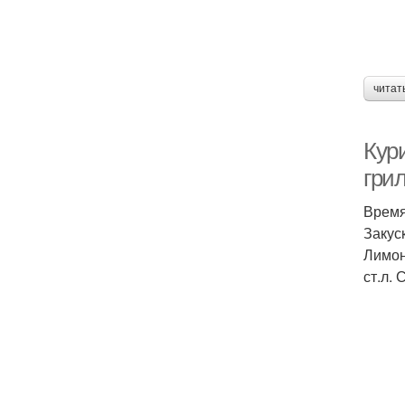
читат
Кур
гри
Время
Закус
Лимон
ст.л. 