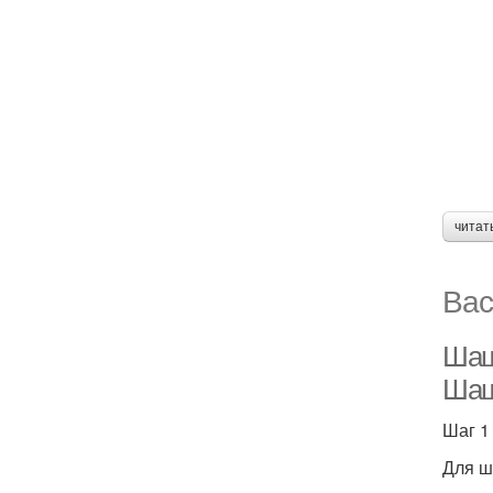
читат
Вас
Шаш
Шаш
Шаг 1
Для ш