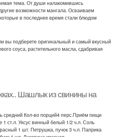
аемая тема. От души налакомившись
другие возможности мангала. Осваиваем
 которые в последнее время стали блюдом
сли вы подберете оригинальный и самый вкусный
евого соуса, растительного масла, сдабривая
жках.. Шашлык из свинины на
ь средний Кол-во порций4 перс.Приём пищи
1 ст.л. Уксус винный белый 1/2 ч.л. Соль
расный 1 шт. Петрушка, пучок 3 ч.л. Паприка
убчик 1 шт. Луковица красная