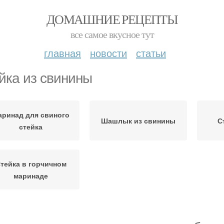
ДОМАШНИЕ РЕЦЕПТЫ
все самое вкусное тут
главная
новости
статьи
йка из свинины
аринад для свиного
Шашлык из свинины
С
стейка
тейка в горчичном
маринаде