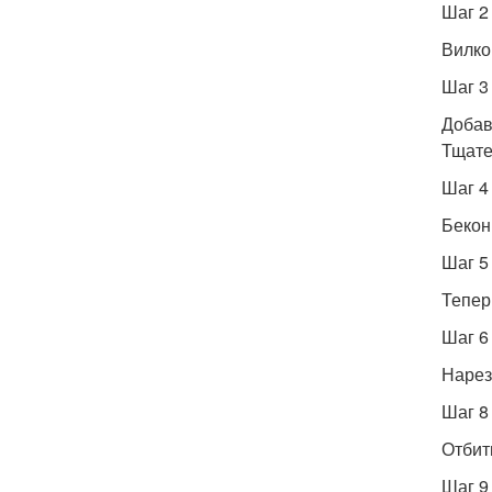
Шаг 2
Вилко
Шаг 3
Добав
Тщате
Шаг 4
Бекон
Шаг 5
Тепер
Шаг 6
Нарез
Шаг 8
Отбит
Шаг 9