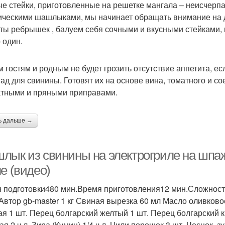
е стейки, приготовленные на решетке мангала – неисчерп
ическими шашлыками, мы начинает обращать внимание на 
ты ребрышек , балуем себя сочными и вкусными стейками,
 один.
 гостям и родным не будет грозить отсутствие аппетита, е
ад для свинины. Готовят их на основе вина, томатного и со
тными и пряными приправами.
ь дальше →
лык из свинины на электрогриле на шпа
е (видео)
 подготовки480 мин.Время приготовления12 мин.Сложност
Автор gb-master 1 кг Свиная вырезка 60 мл Масло оливковое 
ая 1 шт. Перец болгарский желтый 1 шт. Перец болгарский к
я 2 ч.л. Зира (Кумин) 1/4 ч.л. Чили порошок 3 шт. Чеснок, з