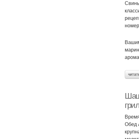
Свины
класс
рецеп
номер
Вашим
марин
арома
читат
Шаш
грил
Время
Обед 
крупн
молота