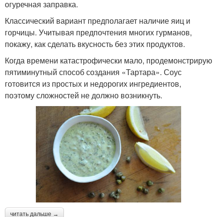
огуречная заправка.
Соус с сидром
Горчичный соус
Классический вариант предполагает наличие яиц и
горчицы. Учитывая предпочтения многих гурманов,
покажу, как сделать вкусность без этих продуктов.
Борщ с томатным
Когда времени катастрофически мало, продемонстрирую
Добавки к соусам
соусом
пятиминутный способ создания «Тартара». Соус
готовится из простых и недорогих ингредиентов,
поэтому сложностей не должно возникнуть.
Творожный соус
Соус с манго
Соус для риса
Томатная паста
Соус с солеными
Соус из соленых
читать дальше →