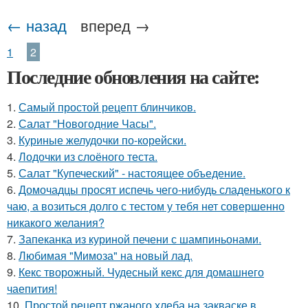
← назад
вперед →
1
2
Последние обновления на сайте:
1.
Самый простой рецепт блинчиков.
2.
Салат "Новогодние Часы".
3.
Куриные желудочки по-корейски.
4.
Лодочки из слоёного теста.
5.
Салат "Купеческий" - настоящее объедение.
6.
Домочадцы просят испечь чего-нибудь сладенького к
чаю, а возиться долго с тестом у тебя нет совершенно
никакого желания?
7.
Запеканка из куриной печени с шампиньонами.
8.
Любимая "Мимоза" на новый лад.
9.
Кекс творожный. Чудесный кекс для домашнего
чаепития!
10.
Простой рецепт ржаного хлеба на закваске в