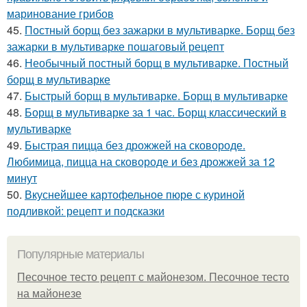
маринование грибов
45.
Постный борщ без зажарки в мультиварке. Борщ без
зажарки в мультиварке пошаговый рецепт
46.
Необычный постный борщ в мультиварке. Постный
борщ в мультиварке
47.
Быстрый борщ в мультиварке. Борщ в мультиварке
48.
Борщ в мультиварке за 1 час. Борщ классический в
мультиварке
49.
Быстрая пицца без дрожжей на сковороде.
Любимица, пицца на сковороде и без дрожжей за 12
минут
50.
Вкуснейшее картофельное пюре с куриной
подливкой: рецепт и подсказки
Популярные материалы
Песочное тесто рецепт с майонезом. Песочное тесто
на майонезе