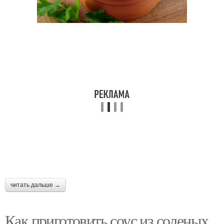
Капуста в сливочном
Соус с сыром
соусе
Соус для рулетов
Сливочный соус
Язык под сливочно-
Соус из молока
грибным соусом
читать дальше →
Классический соус
Соус для шаурмы
Как приготовить соус из соленых