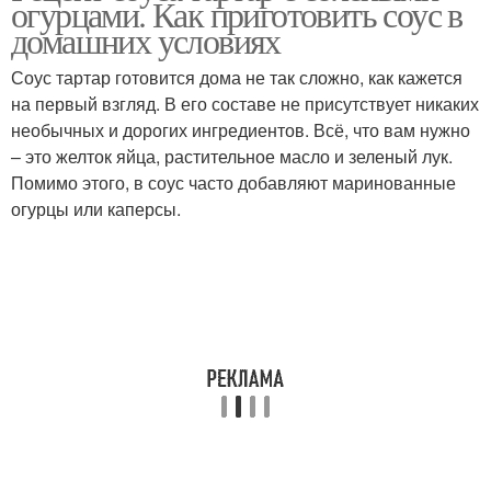
огурцами. Как приготовить соус в
домашних условиях
Соус тартар готовится дома не так сложно, как кажется
Медово-горчичный
на первый взгляд. В его составе не присутствует никаких
Соус с йогуртом
соус
необычных и дорогих ингредиентов. Всё, что вам нужно
– это желток яйца, растительное масло и зеленый лук.
Помимо этого, в соус часто добавляют маринованные
огурцы или каперсы.
Сардина в томатном
Тыквенные соусы
соусе
Соус с овощным
Соус для сардины
гарниром
Томатные соусы
Соус с овощами