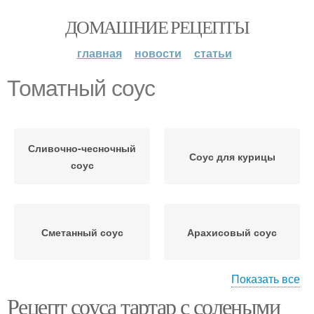
ДОМАШНИЕ РЕЦЕПТЫ
главная
новости
статьи
Томатный соус
Сливочно-чесночный
Соус для курицы
соус
Сметанный соус
Арахисовый соус
Показать все
Рецепт соуса тартар с солеными
Кисло-сладкий соус
Соус со сметаной