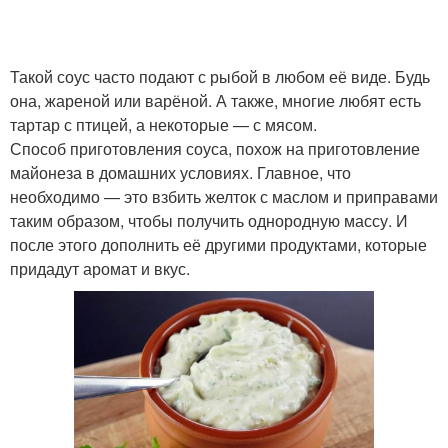
Такой соус часто подают с рыбой в любом её виде. Будь
Соус в кулинарии
Томатный суп
она, жареной или варёной. А также, многие любят есть
тартар с птицей, а некоторые — с мясом.
Способ приготовления соуса, похож на приготовление
майонеза в домашних условиях. Главное, что
Сырный соус
Соус для спагетти
необходимо — это взбить желток с маслом и приправами
таким образом, чтобы получить однородную массу. И
после этого дополнить её другими продуктами, которые
придадут аромат и вкус.
Чесночный соус
Грибной соус
Соус из томатной пасты
Язык в соевом соусе