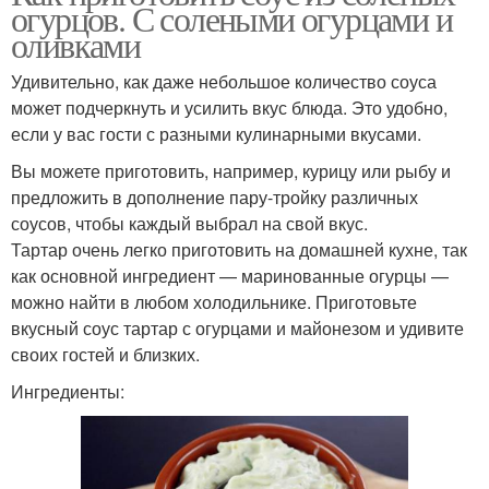
огурцов. С солеными огурцами и
оливками
Йогуртовый соус
Острый соус
Удивительно, как даже небольшое количество соуса
может подчеркнуть и усилить вкус блюда. Это удобно,
если у вас гости с разными кулинарными вкусами.
Горчично-медовый
Вы можете приготовить, например, курицу или рыбу и
Азиатский соус
соус
предложить в дополнение пару-тройку различных
соусов, чтобы каждый выбрал на свой вкус.
Тартар очень легко приготовить на домашней кухне, так
как основной ингредиент — маринованные огурцы —
Сардины в томатном
Соус к рису
можно найти в любом холодильнике. Приготовьте
соусе
вкусный соус тартар с огурцами и майонезом и удивите
своих гостей и близких.
Ингредиенты:
Соус к рыбе
Лимонный соус