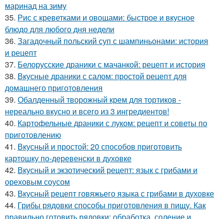
маринад на зиму
35.
Рис с креветками и овощами: быстрое и вкусное
блюдо для любого дня недели
36.
Загадочный польский суп с шампиньонами: история
и рецепт
37.
Белорусские драники с мачанкой: рецепт и история
38.
Вкусные драники с салом: простой рецепт для
домашнего приготовления
39.
Обалденный творожный крем для тортиков -
нереально вкусно и всего из 3 ингредиентов!
40.
Картофельные драники с луком: рецепт и советы по
приготовлению
41.
Вкусный и простой: 20 способов приготовить
картошку по-деревенски в духовке
42.
Вкусный и экзотический рецепт: язык с грибами и
ореховым соусом
43.
Вкусный рецепт говяжьего языка с грибами в духовке
44.
Грибы рядовки способы приготовления в пищу. Как
правильно готовить рядовки: обработка, соление и