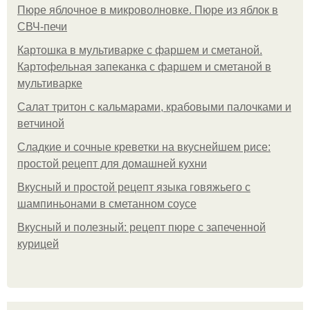
Пюре яблочное в микроволновке. Пюре из яблок в
СВЧ-печи
Картошка в мультиварке с фаршем и сметаной.
Картофельная запеканка с фаршем и сметаной в
мультиварке
Салат тритон с кальмарами, крабовыми палочками и
ветчиной
Сладкие и сочные креветки на вкуснейшем рисе:
простой рецепт для домашней кухни
Вкусный и простой рецепт языка говяжьего с
шампиньонами в сметанном соусе
Вкусный и полезный: рецепт пюре с запеченной
курицей