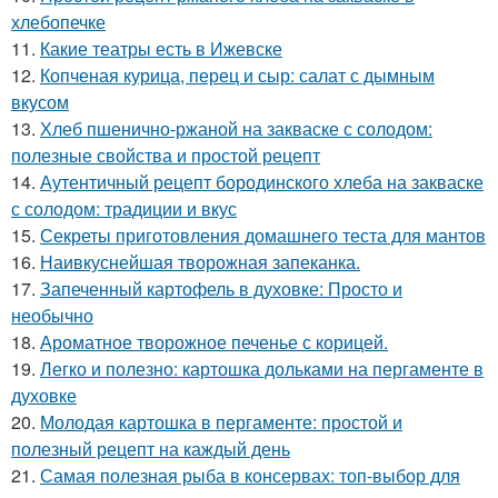
хлебопечке
11.
Какие театры есть в Ижевске
12.
Копченая курица, перец и сыр: салат с дымным
вкусом
13.
Хлеб пшенично-ржаной на закваске с солодом:
полезные свойства и простой рецепт
14.
Аутентичный рецепт бородинского хлеба на закваске
с солодом: традиции и вкус
15.
Секреты приготовления домашнего теста для мантов
16.
Наивкуснейшая творожная запеканка.
17.
Запеченный картофель в духовке: Просто и
необычно
18.
Ароматное творожное печенье с корицей.
19.
Легко и полезно: картошка дольками на пергаменте в
духовке
20.
Молодая картошка в пергаменте: простой и
полезный рецепт на каждый день
21.
Самая полезная рыба в консервах: топ-выбор для