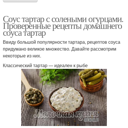
огурцами
огурцов
Соус тартар с солеными огурцами.
Проверенные рецепты домашнего
Огурцов в томатном
соуса тартар
Соусы к бургерам
соусе
Ввиду большой популярности тартара, рецептов соуса
придумано великое множество. Давайте рассмотрим
некоторые из них.
Соус на зиму
Соус из майонеза
Классический тартар — идеален к рыбе
Соус с чесноком
Соус для картошки
Соус для цезаря
Соус для салата