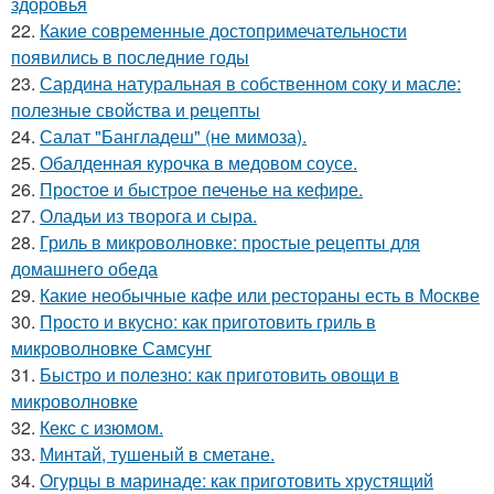
здоровья
22.
Какие современные достопримечательности
появились в последние годы
23.
Сардина натуральная в собственном соку и масле:
полезные свойства и рецепты
24.
Салат "Бангладеш" (не мимоза).
25.
Обалденная курочка в медовом соусе.
26.
Простое и быстрое печенье на кефире.
27.
Оладьи из творога и сыра.
28.
Гриль в микроволновке: простые рецепты для
домашнего обеда
29.
Какие необычные кафе или рестораны есть в Москве
30.
Просто и вкусно: как приготовить гриль в
микроволновке Самсунг
31.
Быстро и полезно: как приготовить овощи в
микроволновке
32.
Кекс с изюмом.
33.
Минтай, тушеный в сметане.
34.
Огурцы в маринаде: как приготовить хрустящий