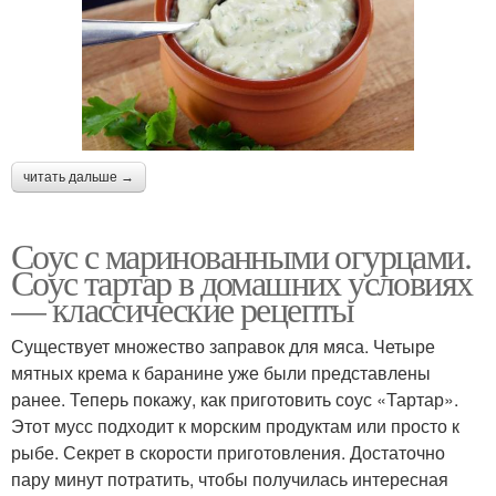
Соус с белым
Соус для креветок
Чесночно-соевый соус
Медово-имбирный соус
читать дальше →
Соус с маринованными огурцами.
Соус тартар в домашних условиях
Майонезный соус
Молочный соус
— классические рецепты
Существует множество заправок для мяса. Четыре
мятных крема к баранине уже были представлены
ранее. Теперь покажу, как приготовить соус «Тартар».
Соус с пармезаном
Соус для мидий
Этот мусс подходит к морским продуктам или просто к
рыбе. Секрет в скорости приготовления. Достаточно
пару минут потратить, чтобы получилась интересная