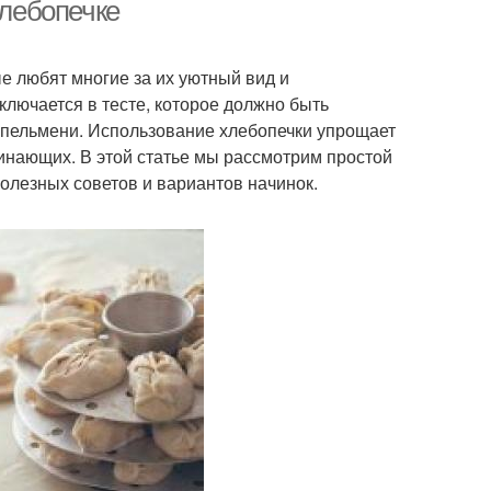
ожжевое тесто
хлебопечке
е любят многие за их уютный вид и
аварное тесто
Правильное тесто
лючается в тесте, которое должно быть
 пельмени. Использование хлебопечки упрощает
чинающих. В этой статье мы рассмотрим простой
полезных советов и вариантов начинок.
то для домашних
Идеальное тесто
пельменей
то на узбекские
манты