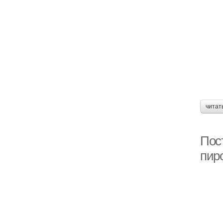
читат
Пост
пир