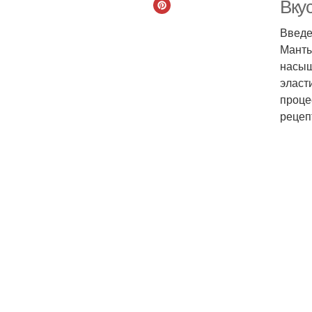
Вкус
Введ
Манты
насыщ
эласт
проце
рецеп