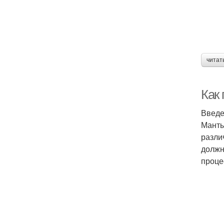
читат
Как 
Введ
Манты
разли
должн
проце