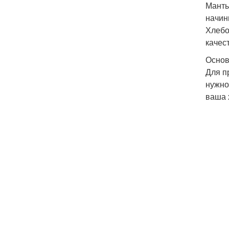
Манты
начин
Хлебо
качес
Основ
Для п
нужно
ваша 