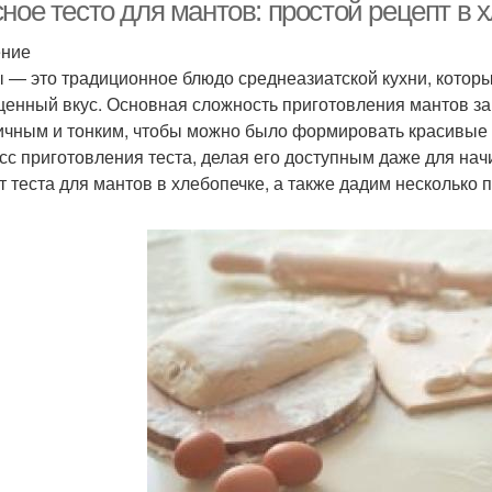
др
ное тесто для мантов: простой рецепт в 
ение
 — это традиционное блюдо среднеазиатской кухни, которы
Песочное тесто
Бисквитное тесто
З
енный вкус. Основная сложность приготовления мантов зак
ичным и тонким, чтобы можно было формировать красивые
сс приготовления теста, делая его доступным даже для на
т теста для мантов в хлебопечке, а также дадим несколько 
Тес
Тесто на манты
Тесто на пельмени
Тес
Эластичное тесто
Тесто в хлебопечке