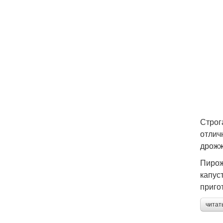
Строг
отлич
дрожж
Пирож
капус
приго
читат