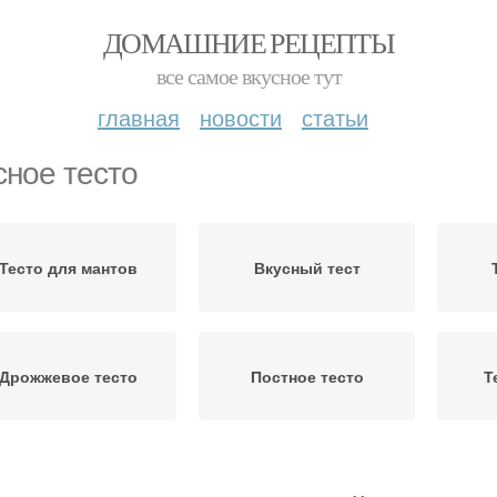
ДОМАШНИЕ РЕЦЕПТЫ
все самое вкусное тут
главная
новости
статьи
сное тесто
Тесто для мантов
Вкусный тест
Дрожжевое тесто
Постное тесто
Т
Ин
Тесто на пирожки
Тесто на воде