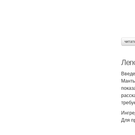
читат
Легк
Введ
Манты
показ
расск
требу
Ингре
Для п