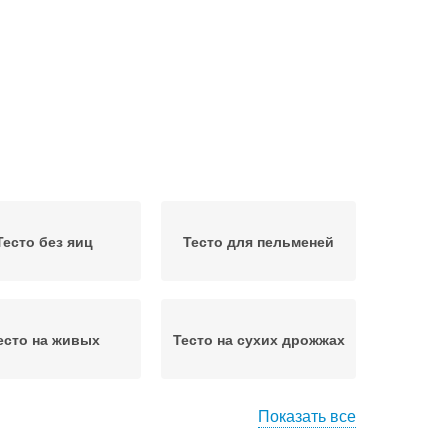
Тесто без яиц
Тесто для пельменей
есто на живых
Тесто на сухих дрожжах
Показать все
гредиенты для
Тесто без дрожжей