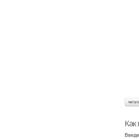
читат
Как 
Введ