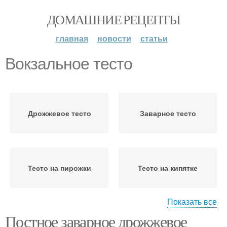
ДОМАШНИЕ РЕЦЕПТЫ
главная
новости
статьи
Вокзальное тесто
Дрожжевое тесто
Заварное тесто
Тесто на пирожки
Тесто на кипятке
Показать все
Постное заварное дрожжевое
Картофельное тесто
Тесто для эклеров