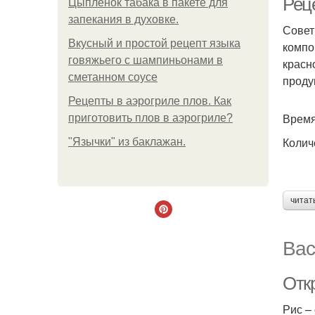
Рец
Цыплёнок табака в пакете для
запекания в духовке.
Совет
Вкусный и простой рецепт языка
компо
говяжьего с шампиньонами в
красн
сметанном соусе
проду
Рецепты в аэрогриле плов. Как
Время
приготовить плов в аэрогриле?
Колич
"Язычки" из баклажан.
читат
Вас
Отк
Рис –