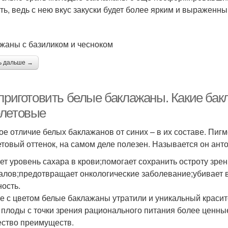
ть, ведь с нею вкус закуски будет более ярким и выраженны
жаны с базиликом и чесноком
ь дальше →
 приготовить белые баклажаны. Какие бак
летовые
ое отличие белых баклажанов от синих – в их составе. Пи
товый оттенок, на самом деле полезен. Называется он ан
ет уровень сахара в крови;помогает сохранить остроту зре
алов;предотвращает онкологические заболевание;убивает 
ность.
е с цветом белые баклажаны утратили и уникальный красител
 плоды с точки зрения рационального питания более ценны
ство преимуществ.