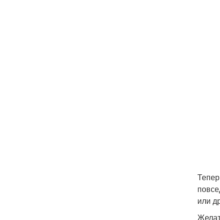
Тепер
повсе
или д
Желат