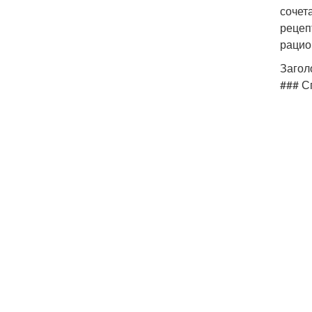
сочет
рецеп
рацио
Загол
### С