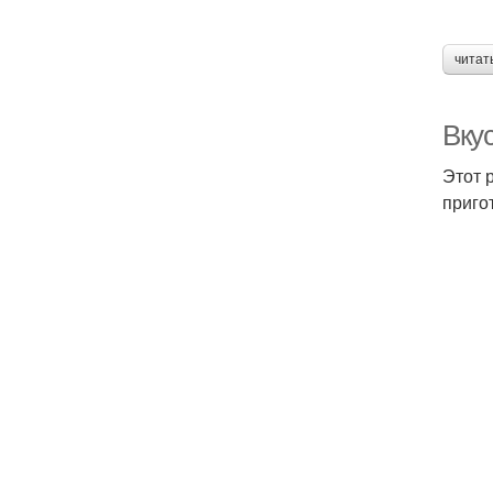
читат
Вку
Этот 
приго