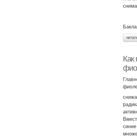
снима
Бакла
читат
Как
фио
Главн
фиоле
снижа
радик
актив
Вмест
синие
множе