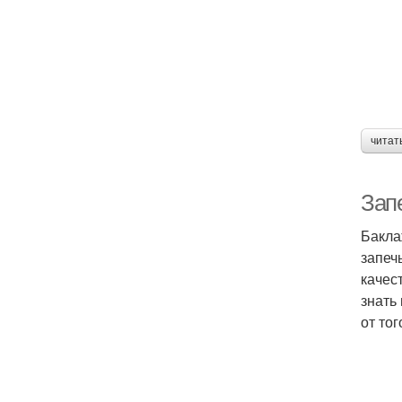
читат
Зап
Бакла
запеч
качес
знать
от то