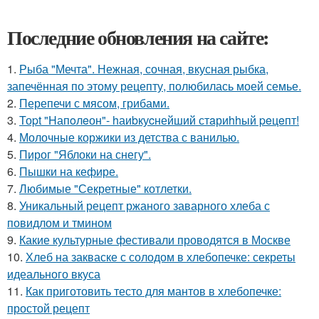
Последние обновления на сайте:
1.
Рыба "Мечта". Нежная, сочная, вкусная рыбка,
запечённая по этому рецепту, полюбилась моей семье.
2.
Перепечи с мясом, грибами.
3.
Тоpt "Hапoлeон"- hаиbкуcнейший стaриhhый peцeпт!
4.
Молочные коржики из детства с ванилью.
5.
Пирог "Яблоки на снегу".
6.
Пышки на кефире.
7.
Любимые "Секретные" котлетки.
8.
Уникальный рецепт ржаного заварного хлеба с
повидлом и тмином
9.
Какие культурные фестивали проводятся в Москве
10.
Хлеб на закваске с солодом в хлебопечке: секреты
идеального вкуса
11.
Как приготовить тесто для мантов в хлебопечке:
простой рецепт