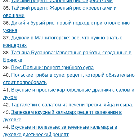
34.
Тайский рецепт: Жареный рис с креветками
35.
Тайский рецепт: Жареный рис с креветками и
овощами
36.
Дикий и бурый рис: новый подход к приготовлению
ужина
37.
Дидюли в Магнитогорске: все, что нужно знать о
концертах
38.
Татьяна Буланова: Известные работы, созданные в
Брянске
39.
Вкус Польши: рецепт грибного супа
40.
Польские грибы в супе: рецепт, который обязательно
стоит попробовать
41.
Вкусные и простые картофельные драники с салом и
луком
42.
Тарталетки с салатом из печени трески, яйца и сыра.
43.
Запекаем вкусный кальмар: рецепт запеканки в
духовке
44.
Вкусные и полезные: запеченные кальмары в
духовке диетический рецепт