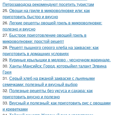
Петрозаводска рекомендуют посетить туристам
25.
Овощи на гриле в микроволновке или: как
приготовить быстро и вкусно
26.
Легкие рецепты овощей гриль в микроволновке:
полезно и вкусно
27.
Быстрое приготовление овощей гриль в
микроволновке: простой рецепт
28.
Рецепт пышного серого хлеба на закваске: как
приготовить в домашних условиях
29.
Куриные крылышки в медово - чесночном маринаде.
30.
Ханты-Мансийск: Город, которыйил талант Элвина
Грея
31.
Серый хлеб на ржаной закваске с льняными
семечками: полезный и вкусный выбор
32.
Полезные рецепты без уксуса и сахара: как
приготовить вкусно и полезно
33.
Вкусный и полезный: как приготовить рис с овощами
и креветками