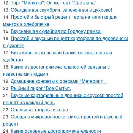
12.
Торт "Минутка". Он же торт "Светлана".
13.
Обалденная скумбрия, запеченная в духовке!
14.
Простой и быстрый рецепт теста на кипятке для
мантов в хлебопечке
15.
Вкуснейшая скумбрия по Гордону рамзи.
16.
Простой и вкусный рецепт картофеля по-деревенски
в духовке
17.
Витамины из железной банки: безопасность и
удобство
18.
Какие из достопримечательностей связаны с
известными людьми
19.
Домашние конфеты с орехами "Метеорит".
20.
Рыбный пирог "Все Сыты".
21.
Вкусные картофельные драники с соусом: простой
рецепт на каждый день
22.
Оладьи из творога и сыра.
23.
Овощи в микроволновке гриль: простой и вкусный
рецепт
24.
Какие основные достопримечательности