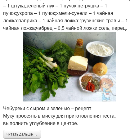
– 1 штука;зелёный лук – 1 пучок;петрушка – 1
пучок;укропа – 1 пучок;хмели-сунели – 1 чайная
ложка;паприка – 1 чайная ложка;грузинские травы – 1
чайная ложка;чабрец – 0,5 чайной ложки;соль, перец.
Чебуреки с сыром и зеленью – рецепт
Муку просеять в миску для приготовления теста,
выполнить углубление в центре.
читать дальше →