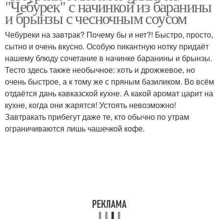
"Чебурек" с начинкой из баранины
и брынзы с чесночным соусом
Чебуреки на завтрак? Почему бы и нет?! Быстро, просто,
Ингредиенты для
сытно и очень вкусно. Особую пикантную нотку придаёт
Чебуреки без мяса
чебуреки
нашему блюду сочетание в начинке баранины и брынзы.
Тесто здесь также необычное: хоть и дрожжевое, но
очень быстрое, а к тому же с пряным базиликом. Во всём
отдаётся дань кавказской кухне. А какой аромат царит на
Крымские чебуреки
кухне, когда они жарятся! Устоять невозможно!
Завтракать прибегут даже те, кто обычно по утрам
ограничиваются лишь чашечкой кофе.