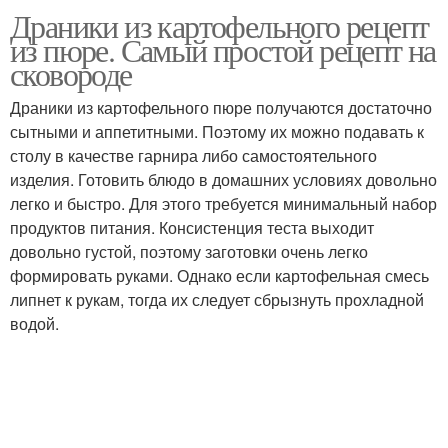
Драники из картофельного рецепт
Оладьи из
Картофельные драники
из пюре. Самый простой рецепт на
картофельного пюре
сковороде
Драники из картофельного пюре получаются достаточно
сытными и аппетитными. Поэтому их можно подавать к
Драники с фаршем
Простые рецепты
столу в качестве гарнира либо самостоятельного
изделия. Готовить блюдо в домашних условиях довольно
легко и быстро. Для этого требуется минимальный набор
продуктов питания. Консистенция теста выходит
Классический рецепт
Драники с курицей
довольно густой, поэтому заготовки очень легко
формировать руками. Однако если картофельная смесь
липнет к рукам, тогда их следует сбрызнуть прохладной
водой.