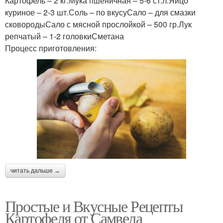
Картофель – 2 кг.Мука пшеничная – 5-6 ст.л.Яйцо
куриное – 2-3 шт.Соль – по вкусуСало – для смазки
сковородыСало с мясной прослойкой – 500 гр.Лук
репчатый – 1-2 головкиСметана
Процесс приготовления:
читать дальше →
Простые и Вкусные Рецепты
Картофеля от Самвела