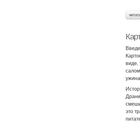
читат
Кар
Введ
Карто
виде,
салом
ужина
Истор
Драни
смеши
это т
питат