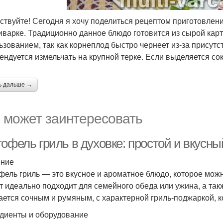
ствуйте! Сегодня я хочу поделиться рецептом приготовлен
иварке. Традиционно данное блюдо готовится из сырой кар
ьзованием, так как корнеплод быстро чернеет из-за присутс
ендуется измельчать на крупной терке. Если выделяется сок
ь дальше →
 может заинтересовать
офель гриль в духовке: простой и вкусн
ение
фель гриль — это вкусное и ароматное блюдо, которое можн
т идеально подходит для семейного обеда или ужина, а так
ается сочным и румяным, с характерной гриль-поджаркой, к
диенты и оборудование