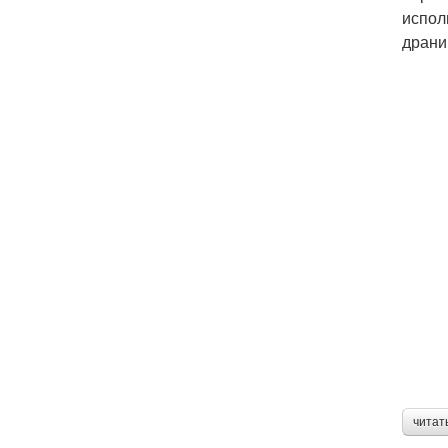
испол
драни
читат