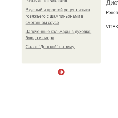
"Язычки" из баклажан.
Диет
Вкусный и простой рецепт языка
Рецеп
говяжьего с шампиньонами в
сметанном соусе
VITEK
Запеченные кальмары в духовке:
блюдо из моря
Салат "Донской" на зиму.