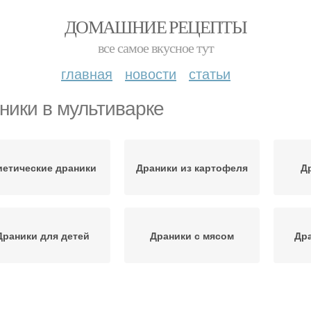
ДОМАШНИЕ РЕЦЕПТЫ
все самое вкусное тут
главная
новости
статьи
ники в мультиварке
иетические драники
Драники из картофеля
Д
Драники для детей
Драники с мясом
Дра
Драники с мясным
Драники с фаршем