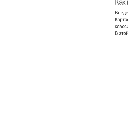
Как
Введ
Карто
класс
В это