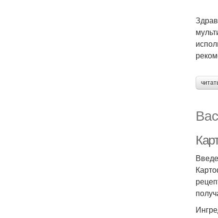
Здрав
мульт
испол
реком
читат
Вас
Карт
Введ
Карто
рецеп
получ
Ингре