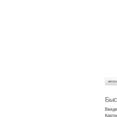
читат
Быс
Введ
Карто