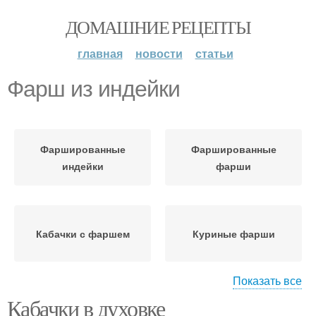
ДОМАШНИЕ РЕЦЕПТЫ
главная
новости
статьи
Фарш из индейки
Фаршированные
Фаршированные
индейки
фарши
Кабачки с фаршем
Куриные фарши
Показать все
Кабачки в духовке
Кабачки с куриным
Макароны с фаршем