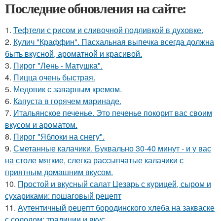
Последние обновления на сайте:
1.
Тефтели с рисом и сливочной подливкой в духовке.
2.
Кулич "Краффин". Пасхальная выпечка всегда должна
быть вкусной, ароматной и красивой.
3.
Пирог "Лень - Матушка".
4.
Пицца очень быстрая.
5.
Медовик с заварным кремом.
6.
Капуста в горячем маринаде.
7.
Итальянское печенье. Это печенье покорит вас своим
вкусом и ароматом.
8.
Пирог "Яблоки на снегу".
9.
Сметанные калачики. Буквально 30-40 минут - и у вас
на столе мягкие, слегка рассыпчатые калачики с
приятным домашним вкусом.
10.
Простой и вкусный салат Цезарь с курицей, сыром и
сухариками: пошаговый рецепт
11.
Аутентичный рецепт бородинского хлеба на закваске
с солодом: традиции и вкус