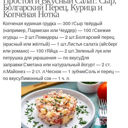
Болгарский Перец, Курица и
Копченая Нотка
Копченая куриная грудка — 300 гСыр твёрдый
(например, Пармезан или Чеддер) — 100 гСвежие
огурцы — 2 шт.Помидоры — 2 шт.Болгарский перец
(красный или жёлтый) — 1 шт.Листья салата (айсберг
или романо) — 100 гЯйца — 2 шт.Зеленый лук или
петрушка для украшения — по вкусуДля
заправки:Сметана или натуральный йогурт — 2 ст.
л.Майонез — 2 ст. л.Чеснок — 1 зубчикСоль и перец —
по вкусуЛимонный сок — 1 ч. л.