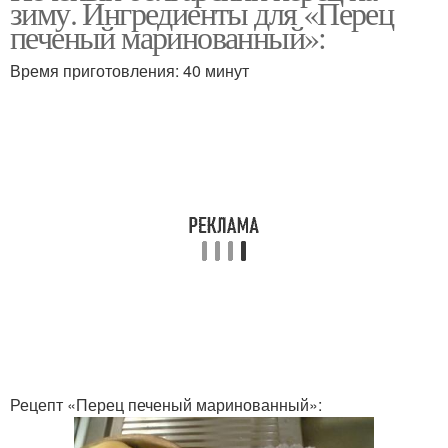
зиму. Ингредиенты для «Перец
печеный маринованный»:
Время приготовления: 40 минут
Ингредиенты для
Перец с помидорами
запеченный перец
Запеченный перец
Перец в маринаде
Перец в собственном
Перец в заливке
соку
Рецепт «Перец печеный маринованный»:
Перец в ароматной
Печеные перцы
заправке