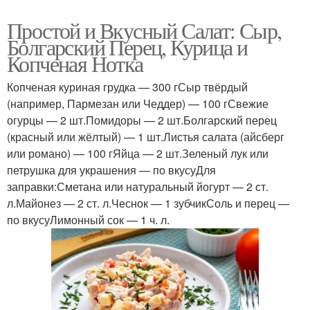
Простой и Вкусный Салат: Сыр,
Болгарский Перец, Курица и
Копченая Нотка
Копченая куриная грудка — 300 гСыр твёрдый
(например, Пармезан или Чеддер) — 100 гСвежие
огурцы — 2 шт.Помидоры — 2 шт.Болгарский перец
(красный или жёлтый) — 1 шт.Листья салата (айсберг
или романо) — 100 гЯйца — 2 шт.Зеленый лук или
петрушка для украшения — по вкусуДля
заправки:Сметана или натуральный йогурт — 2 ст.
л.Майонез — 2 ст. л.Чеснок — 1 зубчикСоль и перец —
по вкусуЛимонный сок — 1 ч. л.