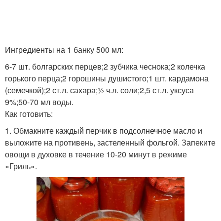
Ингредиенты для перец
Запеченные перцы
Ингредиенты на 1 банку 500 мл:
6-7 шт. болгарских перцев;2 зубчика чеснока;2 колечка
горького перца;2 горошины душистого;1 шт. кардамона
Ингредиенты для
(семечкой);2 ст.л. сахара;½ ч.л. соли;2,5 ст.л. уксуса
Перцы на зиму
запеченный перец
9%;50-70 мл воды.
Как готовить:
1. Обмакните каждый перчик в подсолнечное масло и
выложите на противень, застеленный фольгой. Запеките
Перец в ароматной
Перец в маринаде
овощи в духовке в течение 10-20 минут в режиме
заправке
«Гриль».