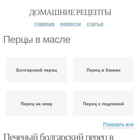
ДОМАШНИЕ РЕЦЕПТЫ
главная
новости
статьи
Перцы в масле
Болгарский перец
Перец в банках
Перец на зиму
Перец с подливой
Показать все
Печеный болгарский перец в
Перец в собственном
Печеный перец