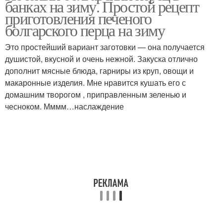
банках на зиму. Простой рецепт
соку
приготовления печеного
болгарского перца на зиму
Перец в ароматной
Это простейший вариант заготовки — она получается
Перец в заливке
заливке
душистой, вкусной и очень нежной. Закуска отлично
дополнит мясные блюда, гарниры из круп, овощи и
макаронные изделия. Мне нравится кушать его с
домашним творогом , приправленным зеленью и
Печеные перцы
Запеченный перец
чесноком. Мммм…наслаждение
Перец с помидорами
Сладкий перец
Перец в масле
Жареный перец