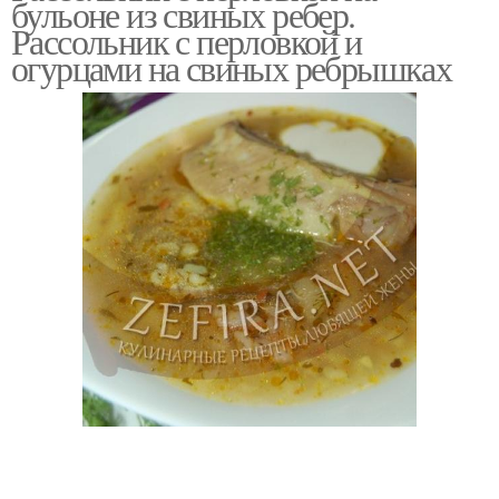
бульоне из свиных ребер.
ребрышками
ребрышками
Рассольник с перловкой и
огурцами на свиных ребрышках
Рагу с копчеными
Свиные ребры
ребрышками
Свиные ребрышки
Ребрышки с перловкой
Огурец со свиными
Перловка с копчеными
ребрышками
ребрышками