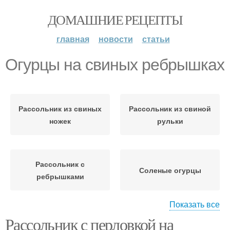
ДОМАШНИЕ РЕЦЕПТЫ
главная
новости
статьи
Огурцы на свиных ребрышках
Рассольник из свиных
Рассольник из свиной
ножек
рульки
Рассольник с
Соленые огурцы
ребрышками
Показать все
Рассольник с
Рассольник с
Рассольник с перловкой на
копчеными
копченными