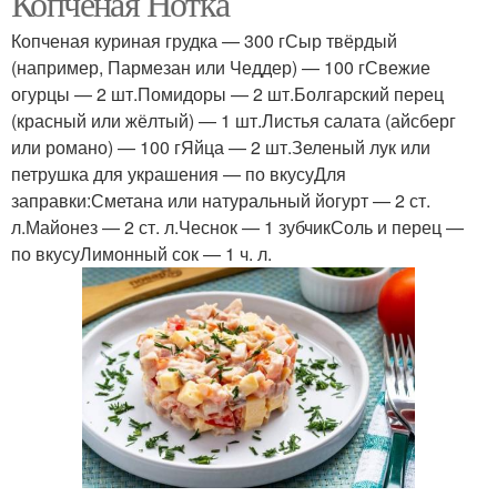
Копченая Нотка
Копченая куриная грудка — 300 гСыр твёрдый
(например, Пармезан или Чеддер) — 100 гСвежие
огурцы — 2 шт.Помидоры — 2 шт.Болгарский перец
(красный или жёлтый) — 1 шт.Листья салата (айсберг
или романо) — 100 гЯйца — 2 шт.Зеленый лук или
петрушка для украшения — по вкусуДля
заправки:Сметана или натуральный йогурт — 2 ст.
л.Майонез — 2 ст. л.Чеснок — 1 зубчикСоль и перец —
по вкусуЛимонный сок — 1 ч. л.