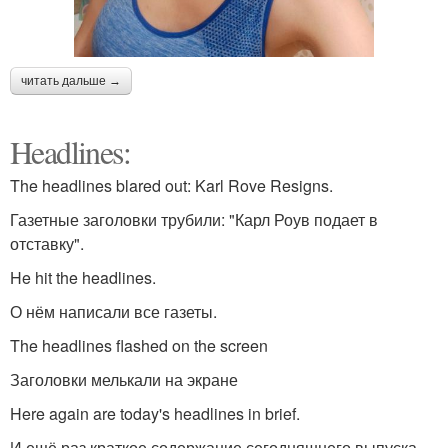
читать дальше →
Headlines:
The headlines blared out: Karl Rove Resigns.
Газетные заголовки трубили: "Карл Роув подает в
отставку".
He hit the headlines.
О нём написали все газеты.
The headlines flashed on the screen
Заголовки мелькали на экране
Here again are today's headlines in brief.
И ещё раз краткое содержание сегодняшнего выпуска