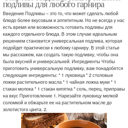
подливы для любого гарнира
Введение Подливы – это то, что может сделать любой
блюдо более вкусовым и аппетитным. Но не всегда у нас
есть время или возможность готовить подливы для
Соус к мясу
Терияки к мясу
каждого отдельного блюда. В этом случае идеальным
решением становится универсальная подлива, которая
подойдет практически к любому гарниру. В этой статье
мы расскажем, как создать такую подливку, чтобы она
Барбекю к мясу
была вкусней и универсальней. Ингредиенты Чтобы
приготовить универсальную подливку, вам понадобятся
следующие ингредиенты: * 1 луковица * 2 столовые
ложки растительного масла * 1 чайная ложка муки * 1
стакан молока * 1 стакан кипятка * соль, перец, приправы
на вкус Приготовление 1. Нарезайте луковицу мелкой
соломкой и обжарьте ее на растительном масле до
золотистого цвета. 2.