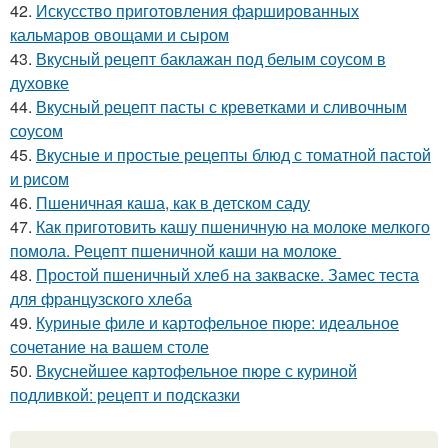
42.
Искусство приготовления фаршированных
кальмаров овощами и сыром
43.
Вкусный рецепт баклажан под белым соусом в
духовке
44.
Вкусный рецепт пасты с креветками и сливочным
соусом
45.
Вкусные и простые рецепты блюд с томатной пастой
и рисом
46.
Пшеничная каша, как в детском саду
47.
Как приготовить кашу пшеничную на молоке мелкого
помола. Рецепт пшеничной каши на молоке
48.
Простой пшеничный хлеб на закваске. Замес теста
для французского хлеба
49.
Куриные филе и картофельное пюре: идеальное
сочетание на вашем столе
50.
Вкуснейшее картофельное пюре с куриной
подливкой: рецепт и подсказки