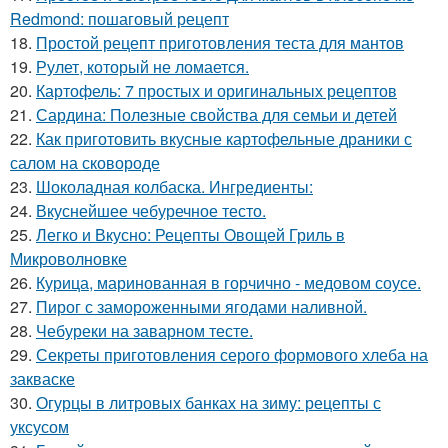
Redmond: пошаговый рецепт
18.
Простой рецепт приготовления теста для мантов
19.
Рулет, который не ломается.
20.
Картофель: 7 простых и оригинальных рецептов
21.
Сардина: Полезные свойства для семьи и детей
22.
Как приготовить вкусные картофельные драники с
салом на сковороде
23.
Шоколадная колбаска. Ингредиенты:
24.
Вкуснейшее чебуречное тесто.
25.
Легко и Вкусно: Рецепты Овощей Гриль в
Микроволновке
26.
Курица, маринованная в горчично - медовом соусе.
27.
Пирог с замороженными ягодами наливной.
28.
Чебуреки на заварном тесте.
29.
Секреты приготовления серого формового хлеба на
закваске
30.
Огурцы в литровых банках на зиму: рецепты с
уксусом