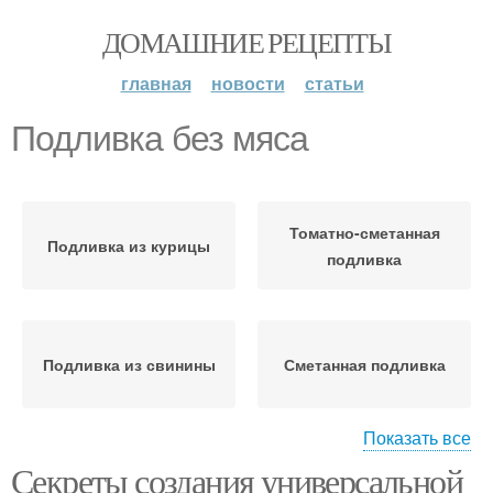
ДОМАШНИЕ РЕЦЕПТЫ
главная
новости
статьи
Подливка без мяса
Томатно-сметанная
Подливка из курицы
подливка
Подливка из свинины
Сметанная подливка
Показать все
Секреты создания универсальной
Подливка на бульоне
Пасты к мясу