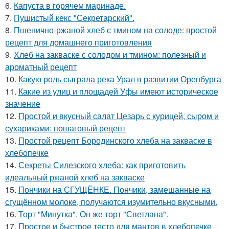
6.
Капуста в горячем маринаде.
7.
Пушистый кекс "Секретарский".
8.
Пшенично-ржаной хлеб с тмином на солоде: простой
рецепт для домашнего приготовления
9.
Хлеб на закваске с солодом и тмином: полезный и
ароматный рецепт
10.
Какую роль сыграла река Урал в развитии Оренбурга
11.
Какие из улиц и площадей Уфы имеют историческое
значение
12.
Простой и вкусный салат Цезарь с курицей, сыром и
сухариками: пошаговый рецепт
13.
Простой рецепт Бородинского хлеба на закваске в
хлебопечке
14.
Секреты Силезского хлеба: как приготовить
идеальный ржаной хлеб на закваске
15.
Пончики на СГУЩЁНКЕ. Пончики, замешанные на
сгущённом молоке, получаются изумительно вкусными.
16.
Торт "Минутка". Он же торт "Светлана".
17.
Простое и быстрое тесто для мантов в хлебопечке