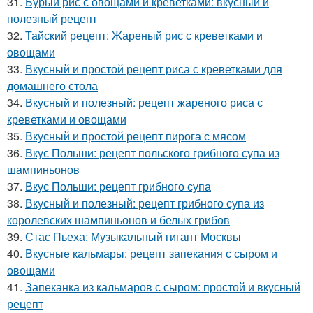
31.
Бурый рис с овощами и креветками: вкусный и
полезный рецепт
32.
Тайский рецепт: Жареный рис с креветками и
овощами
33.
Вкусный и простой рецепт риса с креветками для
домашнего стола
34.
Вкусный и полезный: рецепт жареного риса с
креветками и овощами
35.
Вкусный и простой рецепт пирога с мясом
36.
Вкус Польши: рецепт польского грибного супа из
шампиньонов
37.
Вкус Польши: рецепт грибного супа
38.
Вкусный и полезный: рецепт грибного супа из
королевских шампиньонов и белых грибов
39.
Стас Пьеха: Музыкальный гигант Москвы
40.
Вкусные кальмары: рецепт запекания с сыром и
овощами
41.
Запеканка из кальмаров с сыром: простой и вкусный
рецепт