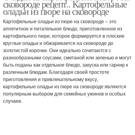
сковороде рецепт.. Картофельные
картофельного пюре
картофельного пюре
оладьи из пюре на сковороде
Картофельные оладьи из пюре на сковороде – это
аппетитное и питательное блюдо, приготовленное из
Шарики из пюре
Пюре с сыром
картофельного пюре, которое формируется в плоские
круглые оладьи и обжаривается на сковороде до
золотистой корочки. Они идеально сочетаются с
разнообразными соусами, сметаной или зеленью и могут
Драники из
Пюре на кефире
быть поданы как отдельное блюдо, закуска или гарнир к
картофельного пюре
различным блюдам. Благодаря своей простоте
приготовления и привлекательному вкусу,
картофельные оладьи из пюре на сковороде являются
Блюда из
популярным выбором для семейных ужинов и особых
Драники из пюре
картофельного пюре
случаев.
Рецепт на сковороде