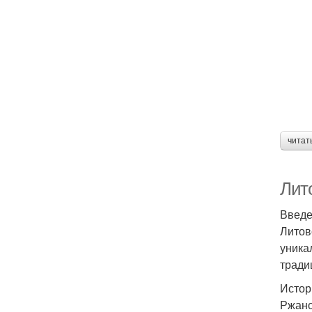
читат
Лит
Введ
Литов
уника
тради
Истор
Ржано