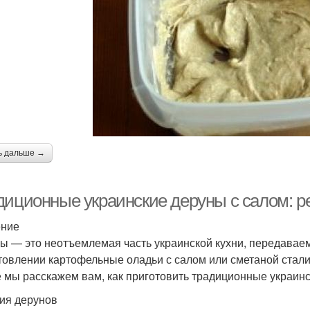
ь дальше →
диционные украинские деруны с салом: р
ение
ы — это неотъемлемая часть украинской кухни, передаваем
товлении картофельные оладьи с салом или сметаной стали
е мы расскажем вам, как приготовить традиционные украинс
ия дерунов