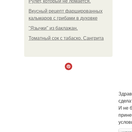
Рулет, который не ломается.
Вкусный рецепт фаршированных
кальмаров с грибами в духовке
"Язычки" из баклажан.
Томатный сок с табаско. Сангрита
Здрав
сделат
И не 
прине
услов