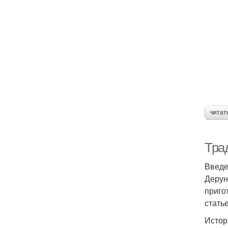
читат
Тра
Введ
Дерун
приго
стать
Истор