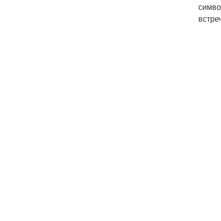
симво
встреч