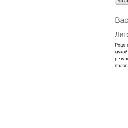
читат
Вас
Лит
Рецеп
мукой
резул
полов