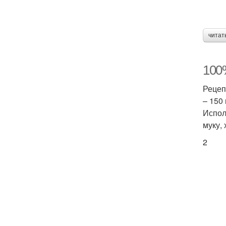
читат
100
Рецеп
– 150
Испол
муку,
2