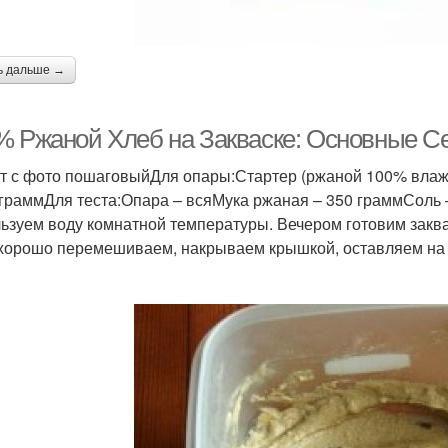
ь дальше →
% Ржаной Хлеб на Закваске: Основные С
т с фото пошаговыйДля опары:Стартер (ржаной 100% влаж
 граммДля теста:Опара – всяМука ржаная – 350 граммСоль 
ьзуем воду комнатной температуры. Вечером готовим закв
 хорошо перемешиваем, накрываем крышкой, оставляем на 