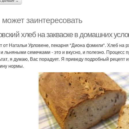
ь дальше →
 может заинтересовать
овский хлеб на закваске в домашних усло
т от Натальи Урловене, пекарня "Диона фэмили". Хлеб на 
 и льняными семечками - это и вкусно, и полезно. Процесс 
ьтат, я думаю, Вас порадует. Я приведу подробный рецепт 
ину нормы.