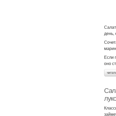
Салат
день, 
Сочет
марин
Если 
оно с
читат
Сал
лук
Класс
займе