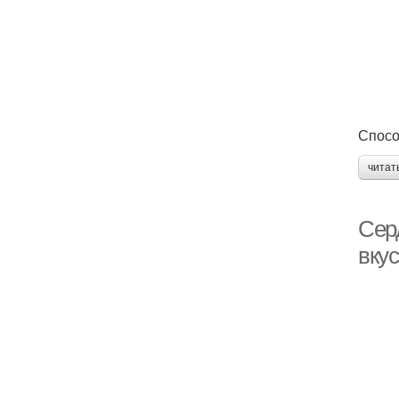
Спосо
читат
Сер
вку