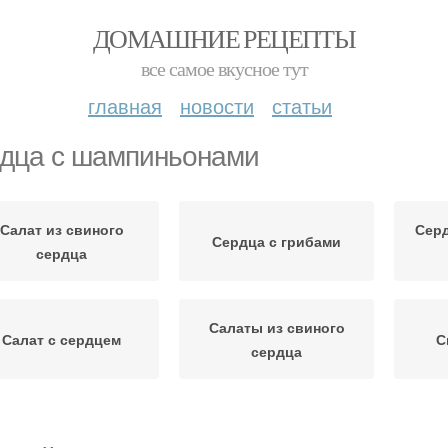
ДОМАШНИЕ РЕЦЕПТЫ
все самое вкусное тут
главная
новости
статьи
дца с шампиньонами
Салат из свиного
Серд
Сердца с грибами
сердца
Салаты из свиного
Салат с сердцем
С
сердца
Салат со свиным
Сердца с фасолью