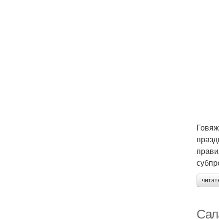
Говяж
празд
прави
субпр
читат
Сала