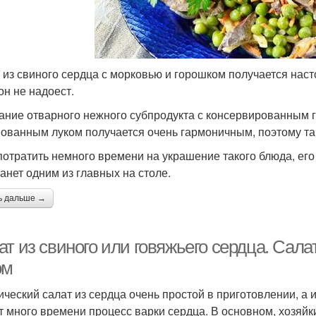
 из свиного сердца с морковью и горошком получается наст
он не надоест.
ание отварного нежного субпродукта с консервированным 
ованным луком получается очень гармоничным, поэтому так
потратить немного времени на украшение такого блюда, его
танет одним из главных на столе.
ь дальше →
ат из свиного или говяжьего сердца. Сал
ом
ический салат из сердца очень простой в приготовлении, а 
т много времени процесс варки сердца. В основном, хозяйк