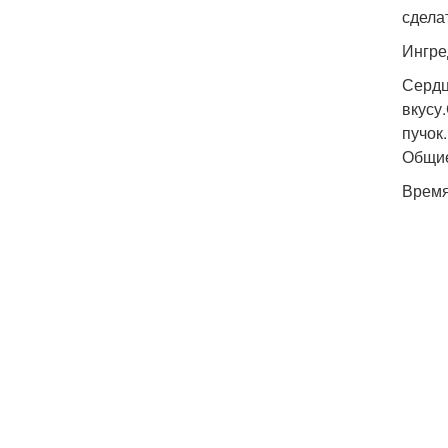
сдела
Ингре
Сердц
вкусу
пучок.
Общие
Время