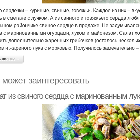
 сердечки – куриные, свиные, говяжьи. Каждое из них – вк
ь в сметане с лучком. А из свиного и говяжьего сердца лю
ьшом райончике свиное сердце в продаже. Не задумываясь, 
а с маринованными огурцами, луком и майонезом. Салат х
ить дополнительно жаренных грибочков (осталось несколько
ов и жареного лука с морковью. Получилось замечательно – 
ь дальше →
 может заинтересовать
ат из свиного сердца с маринованным лук