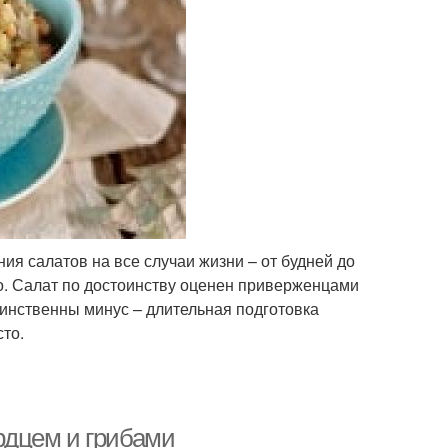
ия салатов на все случаи жизни – от будней до
но. Салат по достоинству оценен приверженцами
динственны минус – длительная подготовка
сто.
ердцем и грибами