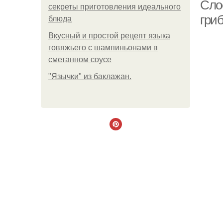
Сло
секреты приготовления идеального
гри
блюда
Вкусный и простой рецепт языка
говяжьего с шампиньонами в
сметанном соусе
"Язычки" из баклажан.