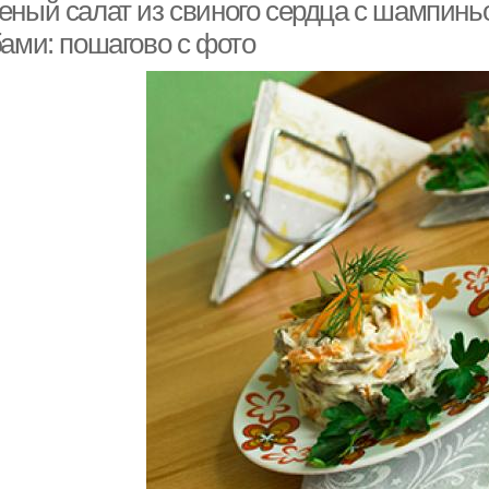
сердцем
еный салат из свиного сердца с шампиньо
бами: пошагово с фото