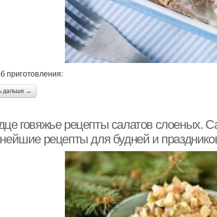
б приготовления:
ь дальше →
дце говяжье рецепты салатов слоеных. С
снейшие рецепты для будней и празднико