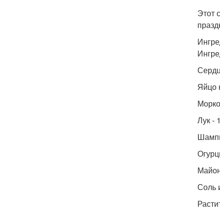
Этот 
празд
Ингре
Ингре
Сердц
Яйцо 
Морков
Лук - 
Шампи
Огурц
Майон
Соль и
Расти