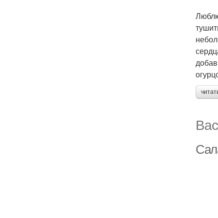
Люблю
тушит
небол
сердц
добав
огурц
читат
Вас
Сал