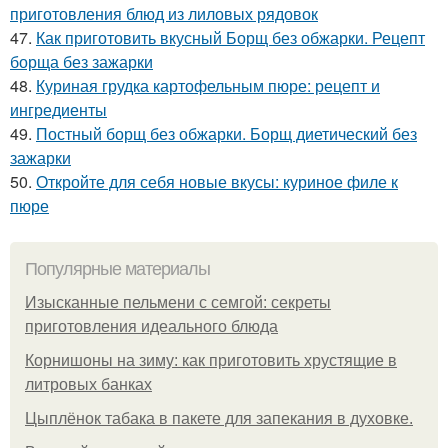
приготовления блюд из лиловых рядовок
47.
Как приготовить вкусный Борщ без обжарки. Рецепт
борща без зажарки
48.
Куриная грудка картофельным пюре: рецепт и
ингредиенты
49.
Постный борщ без обжарки. Борщ диетический без
зажарки
50.
Откройте для себя новые вкусы: куриное филе к
пюре
Популярные материалы
Изысканные пельмени с семгой: секреты
приготовления идеального блюда
Корнишоны на зиму: как приготовить хрустящие в
литровых банках
Цыплёнок табака в пакете для запекания в духовке.