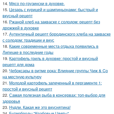
14.
Мясо по-грузински в духовке.
15.
Цезарь с курицей и шампиньонами: быстрый и
вкусный рецепт
16.
Ржаной хлеб на закваске с солодом: рецепт без
дрожжей в духовке
17.
Аутентичный рецепт бородинского хлеба на закваске
с солодом: традиции и вкус
18.
Какие современные места отдыха появились в
Липецке в последние годы
19.
Картофель гриль в духовке: простой и вкусный
рецепт для дома
20.
Чебоксары в ритме рока: Влияние группы Чиж & Co
на местную культуру
21.
Молодой картофель запеченный в пергаменте 1:
простой и вкусный рецепт
22.
Самая полезная рыба в консервах: топ-выбор для
здоровья
23.
Нудли. Какая же это вкуснятина!
24.
Бутерброды "Крабовые Цветы".