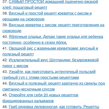
37.
САМЫЙ ПРОСТОЙ домашний пшенично-ржаной
хлеб: пошаговый рецепт
38.
Вкусный и простой рецепт креветок с рисом и
овощами на сковороде
39.
Вкусные креветки с рисом: рецепт приготовления на
сковороде
40.
Яблочные оладьи. Делаю такие оладьи для ребенка
постоянно, особенно в сезон яблок.
41.
Овощной рис с жареными креветками: вкусный и
полезный рецепт
42.
Исключительный вкус Шотландии: бездрожжевой
пирог с мясом
43.
Узнайте, как приготовить аутентичный польский
грибный суп с этими простыми рецептами
44.
Вкусный и полезный: рецепт карпаччо из свеклы под
сметанно-чесночным соусом
45.
Откройте для себя 20 новых рецептов
фаршированных кальмаров
46.
Гриб рядовка лиловоногая, как готовить. Рецепты