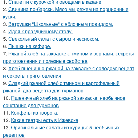
1.
Спагетти с курочкой и овощами в казане.
2.
Свинина по-барски. Мясо мы режем на порционные
куски.
3.
Ватрушки "Школьные" с яблочным повидлом.
4.
Идея к праздничному столу.
5.
Свекольный салат с сыром и чесноком.
6.
Пышки на кефире.
7.
Ржаной хлеб на закваске с тмином и зернами: секреты
приготовления и полезные свойства
8.
Хлеб пшенично-ржаной на закваске с солодом: рецепт
и секреты приготовления
9.
Сладкий ржаной хлеб с тмином и картофельный
ржаной: два рецепта для гурманов
10.
Пшеничный хлеб на ржаной закваске: необычное
сочетание для гурманов
11.
Конфеты из творога.
12.
Какие театры есть в Ижевске
13.
Оригинальные салаты из курицы: 5 необычных
рецептов