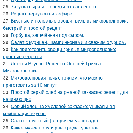
25.
Закуска сыра из селедки и плавленого.
26.
Рецепт вергунов на кефире.
27.
Вкусные и полезные овощи гриль из микроволновки:
быстрый и простой рецепт
28.
Горбуша, запечённая под сыром.
29.
Салат с курицей, шампиньонами и свежим огурцом.
30.
Как приготовить овощи-гриль в микроволновке:
простые рецепты
31.
Легко и Вкусно: Рецепты Овощей Гриль в
Микроволновке
32.
Микроволновая печь с грилем: что можно
приготовить за 10 минут
33.
Простой серый хлеб на ржаной закваске: рецепт для
начинающих
34.
Серый хлеб на хмелевой закваске: уникальная
комбинация вкусов
35.
Салат капустный (в горячем маринаде).
36.
Какие музеи популярны среди туристов