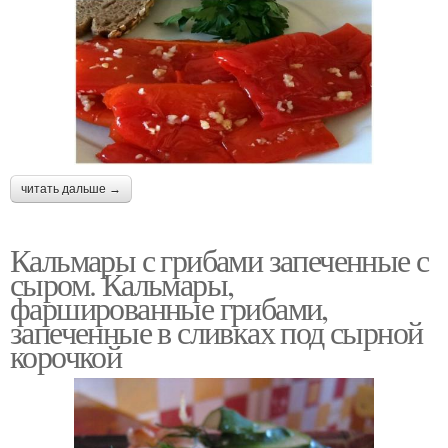
читать дальше →
Кальмары с грибами запеченные с
сыром. Кальмары,
фаршированные грибами,
запеченные в сливках под сырной
корочкой