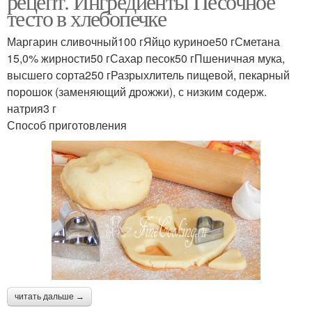
рецепт. Ингредиенты Песочное
тесто в хлебопечке
Маргарин сливочный100 гЯйцо куриное50 гСметана
15,0% жирности50 гСахар песок50 гПшеничная мука,
высшего сорта250 гРазрыхлитель пищевой, пекарный
порошок (заменяющий дрожжи), с низким содерж.
натрия3 г
Способ приготовления
читать дальше →