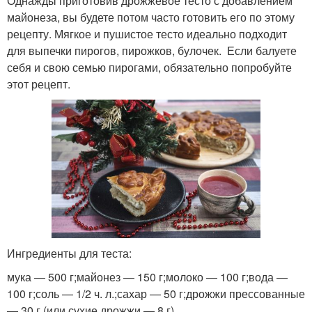
Однажды приготовив дрожжевое тесто с добавлением
майонеза, вы будете потом часто готовить его по этому
рецепту. Мягкое и пушистое тесто идеально подходит
для выпечки пирогов, пирожков, булочек. Если балуете
себя и свою семью пирогами, обязательно попробуйте
этот рецепт.
Ингредиенты для теста:
мука — 500 г;майонез — 150 г;молоко — 100 г;вода —
100 г;соль — 1/2 ч. л.;сахар — 50 г;дрожжи прессованные
— 30 г (или сухие дрожжи — 8 г).