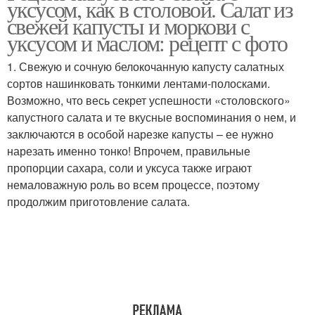
уксусом, как в столовой. Салат из
свежей капусты и моркови с
уксусом и маслом: рецепт с фото
1. Свежую и сочную белокочанную капусту салатных
Витаминный салат
Вкусные салаты
сортов нашинковать тонкими лентами-полосками.
Возможно, что весь секрет успешности «столовского»
капустного салата и те вкусные воспоминания о нем, и
заключаются в особой нарезке капусты – ее нужно
Вкусный салат
Советский салат
нарезать именно тонко! Впрочем, правильные
пропорции сахара, соли и уксуса также играют
немаловажную роль во всем процессе, поэтому
продолжим приготовление салата.
Салат с капустой
Полезный салат
Салат из капустой