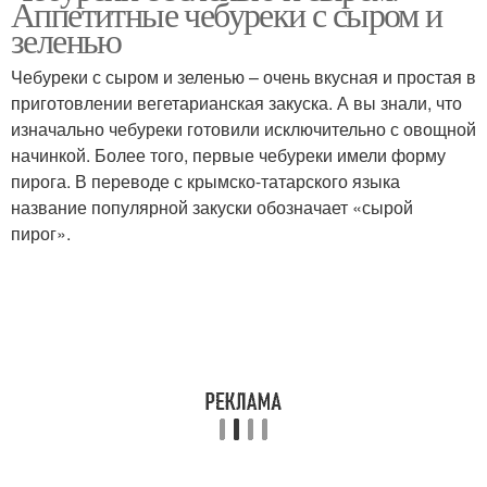
Аппетитные чебуреки с сыром и
сыром
зеленью
Чебуреки с сыром и зеленью – очень вкусная и простая в
Оригинальные
приготовлении вегетарианская закуска. А вы знали, что
Чебуреки с творогом
чебуреки
изначально чебуреки готовили исключительно с овощной
начинкой. Более того, первые чебуреки имели форму
пирога. В переводе с крымско-татарского языка
название популярной закуски обозначает «сырой
Чебуреки с фаршем
Чебуреки с брынзой
пирог».
Чебуреки с колбасой
Быстрые чебуреки
Чебуреки с сосисками
Начинки для чебуреков