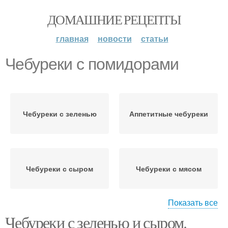
ДОМАШНИЕ РЕЦЕПТЫ
главная
новости
статьи
Чебуреки с помидорами
Чебуреки с зеленью
Аппетитные чебуреки
Чебуреки с сыром
Чебуреки с мясом
Показать все
Чебуреки с зеленью и сыром.
Чебуреки с адыгейским
Вкусные чебуреки