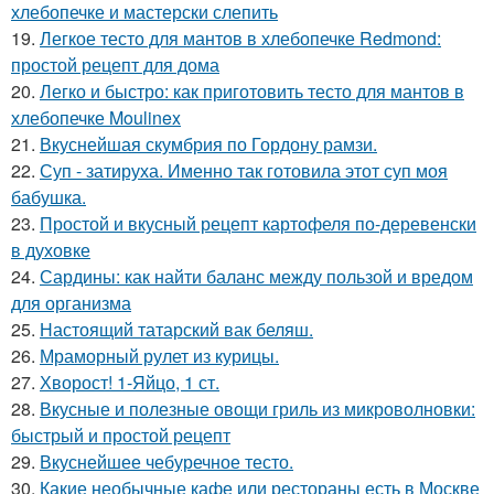
хлебопечке и мастерски слепить
19.
Легкое тесто для мантов в хлебопечке Redmond:
простой рецепт для дома
20.
Легко и быстро: как приготовить тесто для мантов в
хлебопечке Moulinex
21.
Вкуснейшая скумбрия по Гордону рамзи.
22.
Суп - затируха. Именно так готовила этот суп моя
бабушка.
23.
Простой и вкусный рецепт картофеля по-деревенски
в духовке
24.
Сардины: как найти баланс между пользой и вредом
для организма
25.
Настоящий татарский вак беляш.
26.
Мраморный рулет из курицы.
27.
Хворост! 1-Яйцо, 1 ст.
28.
Вкусные и полезные овощи гриль из микроволновки:
быстрый и простой рецепт
29.
Вкуснейшее чебуречное тесто.
30.
Какие необычные кафе или рестораны есть в Москве