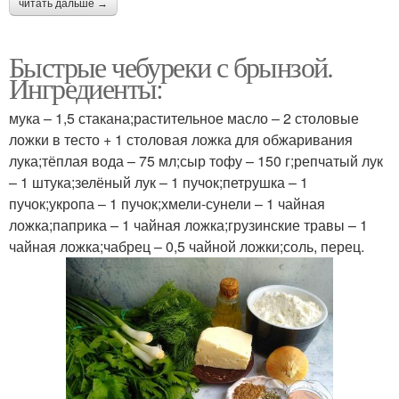
читать дальше →
Быстрые чебуреки с брынзой.
Ингредиенты:
мука – 1,5 стакана;растительное масло – 2 столовые
ложки в тесто + 1 столовая ложка для обжаривания
лука;тёплая вода – 75 мл;сыр тофу – 150 г;репчатый лук
– 1 штука;зелёный лук – 1 пучок;петрушка – 1
пучок;укропа – 1 пучок;хмели-сунели – 1 чайная
ложка;паприка – 1 чайная ложка;грузинские травы – 1
чайная ложка;чабрец – 0,5 чайной ложки;соль, перец.