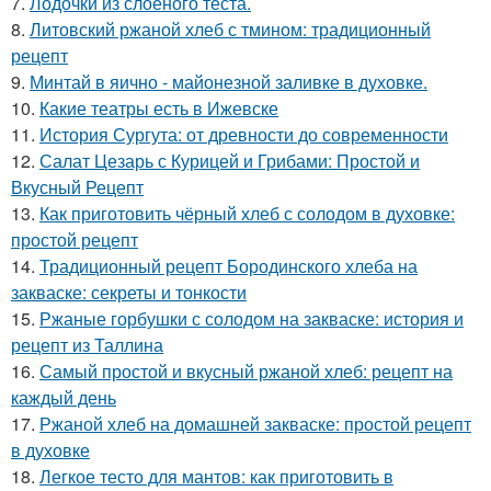
7.
Лодочки из слоёного теста.
8.
Литовский ржаной хлеб с тмином: традиционный
рецепт
9.
Минтай в яично - майонезной заливке в духовке.
10.
Какие театры есть в Ижевске
11.
История Сургута: от древности до современности
12.
Салат Цезарь с Курицей и Грибами: Простой и
Вкусный Рецепт
13.
Как приготовить чёрный хлеб с солодом в духовке:
простой рецепт
14.
Традиционный рецепт Бородинского хлеба на
закваске: секреты и тонкости
15.
Ржаные горбушки с солодом на закваске: история и
рецепт из Таллина
16.
Самый простой и вкусный ржаной хлеб: рецепт на
каждый день
17.
Ржаной хлеб на домашней закваске: простой рецепт
в духовке
18.
Легкое тесто для мантов: как приготовить в