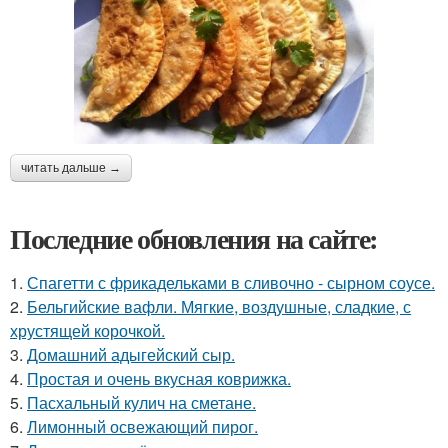
читать дальше →
Последние обновления на сайте:
1.
Спагетти с фрикадельками в сливочно - сырном соусе.
2.
Бельгийские вафли. Мягкие, воздушные, сладкие, с
хрустящей корочкой.
3.
Домашний адыгейский сыр.
4.
Простая и очень вкусная коврижка.
5.
Пасхальный кулич на сметане.
6.
Лимонный освежающий пирог.