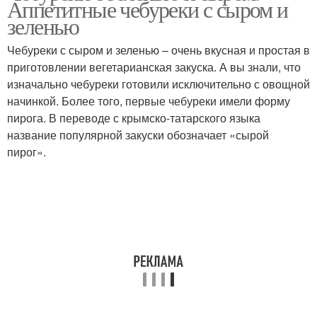
Аппетитные чебуреки с сыром и
зеленью
Чебуреки с сыром и зеленью – очень вкусная и простая в
Оригинальные
приготовлении вегетарианская закуска. А вы знали, что
Зелень в духовке
чебуреки
изначально чебуреки готовили исключительно с овощной
начинкой. Более того, первые чебуреки имели форму
пирога. В переводе с крымско-татарского языка
название популярной закуски обозначает «сырой
Вегетарианские
Чебуреки с творогом
пирог».
чебуреки
Чебуреки с овощными
Начинка для чебуреков
начинками
Чебуреки из заварного
Чебуреки с яйцом
теста