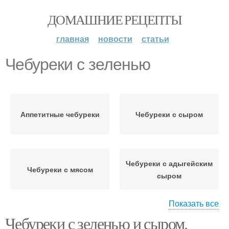
ДОМАШНИЕ РЕЦЕПТЫ
главная
новости
статьи
Чебуреки с зеленью
Аппетитные чебуреки
Чебуреки с сыром
Чебуреки с адыгейским
Чебуреки с мясом
сыром
Показать все
Чебуреки с зеленью и сыром.
Чебуреки с помидорами
Вкусные чебуреки