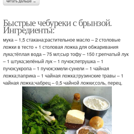
читать дальше →
Быстрые чебуреки с брынзой.
Ингредиенты:
мука – 1,5 стакана;растительное масло – 2 столовые
ложки в тесто + 1 столовая ложка для обжаривания
лука;тёплая вода – 75 мл;сыр тофу – 150 г;репчатый лук
– 1 штука;зелёный лук – 1 пучок;петрушка – 1
пучок;укропа – 1 пучок;хмели-сунели – 1 чайная
ложка;паприка – 1 чайная ложка;грузинские травы – 1
чайная ложка;чабрец – 0,5 чайной ложки;соль, перец.