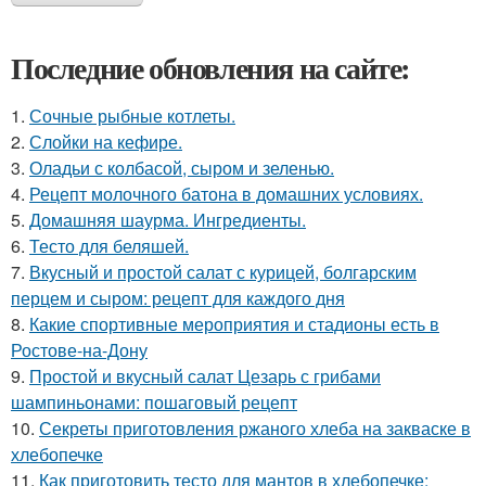
Последние обновления на сайте:
1.
Сочные рыбные котлеты.
2.
Слойки на кефире.
3.
Оладьи с колбасой, сыром и зеленью.
4.
Рецепт молочного батона в домашних условиях.
5.
Домашняя шаурма. Ингредиенты.
6.
Тесто для беляшей.
7.
Вкусный и простой салат с курицей, болгарским
перцем и сыром: рецепт для каждого дня
8.
Какие спортивные мероприятия и стадионы есть в
Ростове-на-Дону
9.
Простой и вкусный салат Цезарь с грибами
шампиньонами: пошаговый рецепт
10.
Секреты приготовления ржаного хлеба на закваске в
хлебопечке
11.
Как приготовить тесто для мантов в хлебопечке: