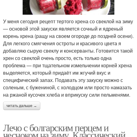
У меня сегодня рецепт тертого хрена со свеклой на зиму
— основой этой закуски является сочный и ядреный
корень хрена (ращу на своем огороде до поздней осени).
Для легкого смягчения остроты и красивого цвета я
добавляю сырую свеклу и консерванты. Готовится такой
хрен со свеклой очень просто, есть только одна
проблема — при тщательном измельчении корней хрена
выделяется, который придаёт им жгучий вкус и
специфический запах. Подавать эту закуску можно с
соленым, с бужениной, с холодцом или просто намазать
на ржаной кусочек хлеба и вприкуску сили пельменями.
читать дальше →
Лечо с болгарским перцем и
чесноком на зиму. Классический