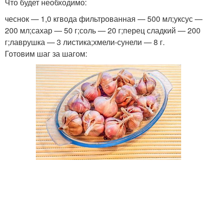
Что будет необходимо:
чеснок — 1,0 кгвода фильтрованная — 500 мл;уксус —
200 мл;сахар — 50 г;соль — 20 г;перец сладкий — 200
г;лаврушка — 3 листика;хмели-сунели — 8 г.
Готовим шаг за шагом: