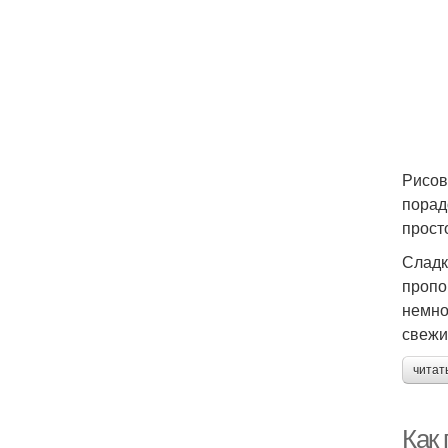
Рисов
порад
прост
Сладк
пропо
немно
свежи
читат
Как