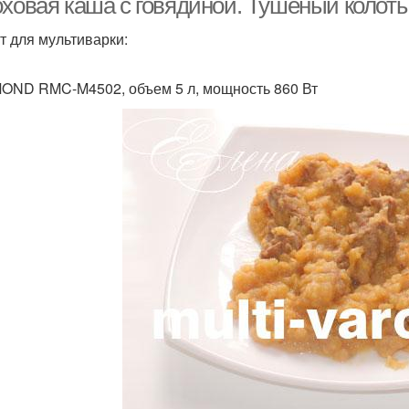
оховая каша с говядиной. Тушеный колоты
т для мультиварки:
ND RMC-M4502, объем 5 л, мощность 860 Вт