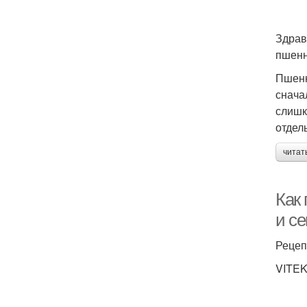
Здрав
пшенн
Пшенк
снача
слишк
отдел
читат
Как
и с
Рецеп
VITEK