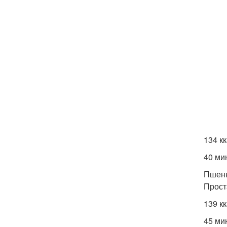
134 к
40 ми
Пшенн
Прост
139 к
45 ми