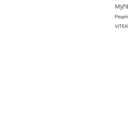
мул
Рецеп
VITEK