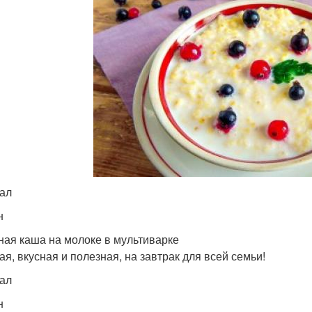
кал
н
ая каша на молоке в мультиварке
ая, вкусная и полезная, на завтрак для всей семьи!
кал
н