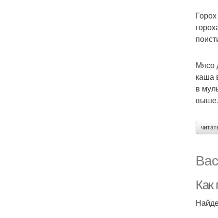
Горох
горох
поист
Мясо 
каша 
в мул
выше
читат
Вас
Как
Найде