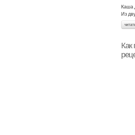
Каша 
Из дв
читат
Как
рец