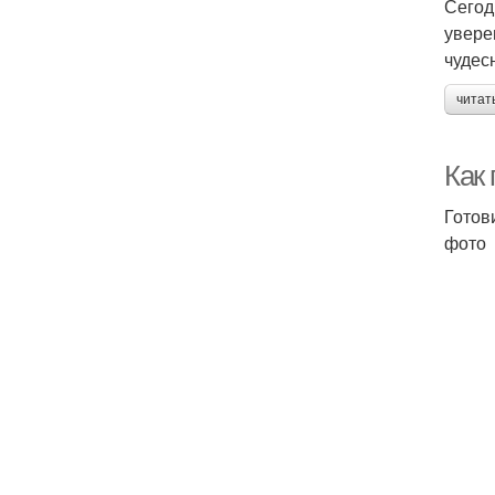
Сегод
увере
чудес
читат
Как
Готов
фото