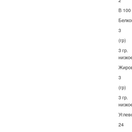
2
В 100
Белко
3
(гр)
3 гр.
низко
Жиро
3
(гр)
3 гр.
низко
Углев
24