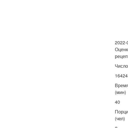
2022-
Оценк
рецеп
Число
16424
Врем
(мин)
40
Порц
(чел)