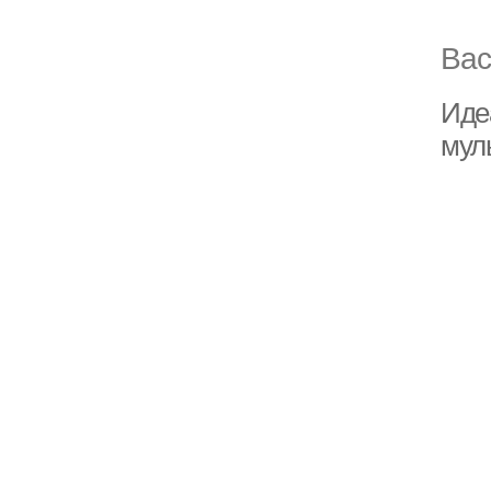
Вас
Иде
мул