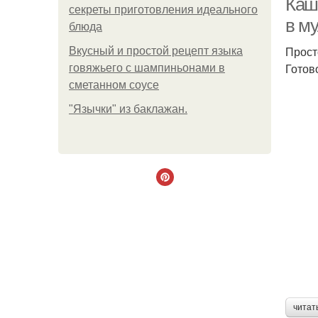
Каш
секреты приготовления идеального
в м
блюда
Прост
Вкусный и простой рецепт языка
Готов
говяжьего с шампиньонами в
сметанном соусе
"Язычки" из баклажан.
читат