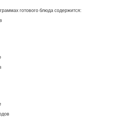
 граммах готового блюда содержится:
в
е
в
е
одов