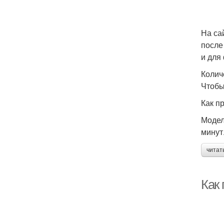
На са
после
и для
Колич
Чтобы
Как п
Модел
минут
читат
Как