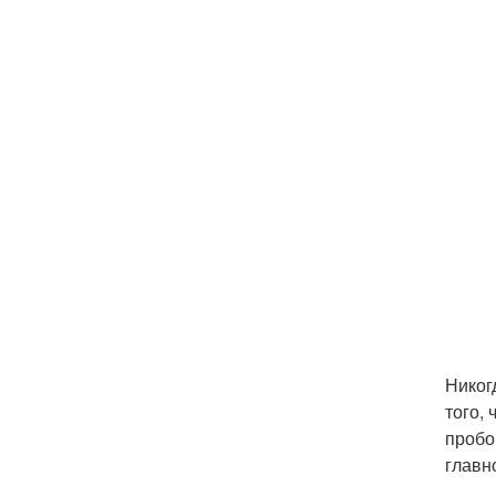
Никог
того,
пробо
главн