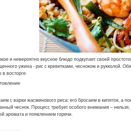
ркое и невероятно вкусное блюдо подкупает своей простото
ценного ужина - рис с креветками, чесноком и рукколой. Об
 в восторге.
товление
аем с варки жасминового риса: его бросаем в кипяток, а по
анный чеснок. Процесс требует особого внимания – нельзя,
ей аромата и появлением горечи.