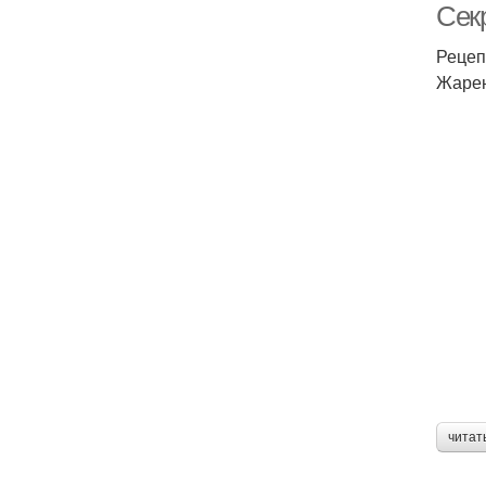
Секр
Рецеп
Жарен
читат