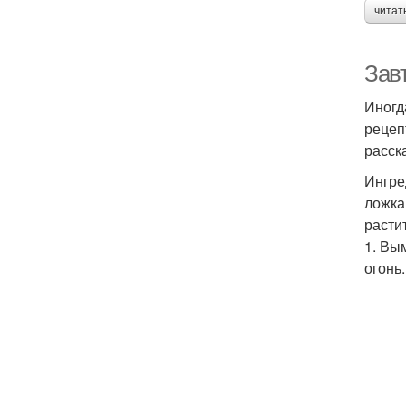
читат
Завт
Иногд
рецеп
расск
Ингре
ложка
расти
1. Вы
огонь