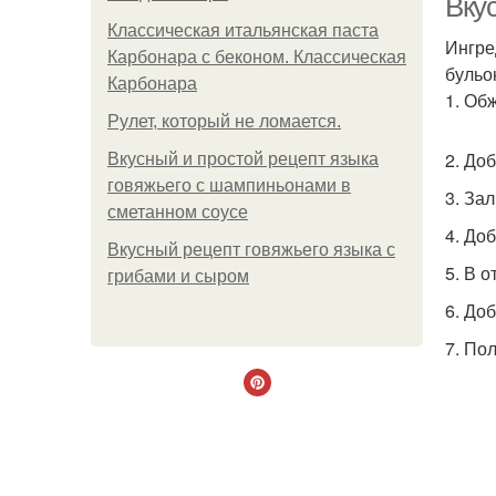
Вку
Классическая итальянская паста
Ингре
Карбонара с беконом. Классическая
бульо
Карбонара
1. Об
Рулет, который не ломается.
2. До
Вкусный и простой рецепт языка
говяжьего с шампиньонами в
3. За
сметанном соусе
4. До
Вкусный рецепт говяжьего языка с
5. В 
грибами и сыром
6. До
7. По