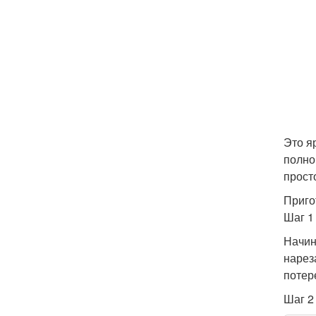
Это я
полно
просто
Приго
Шаг 1
Начин
нарез
потер
Шаг 2