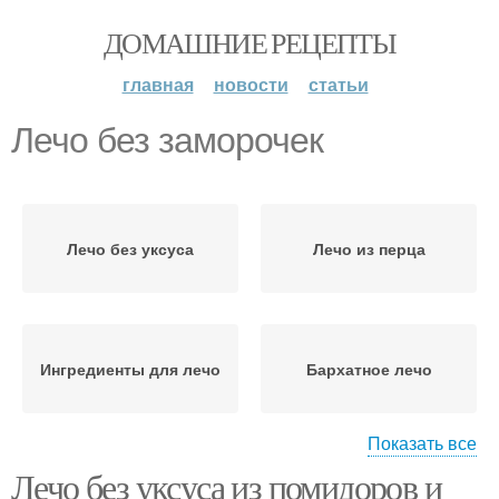
ДОМАШНИЕ РЕЦЕПТЫ
главная
новости
статьи
Лечо без заморочек
Лечо без уксуса
Лечо из перца
Ингредиенты для лечо
Бархатное лечо
Показать все
Лечо без уксуса из помидоров и
Бабушкино лечо
Лечо на зиму